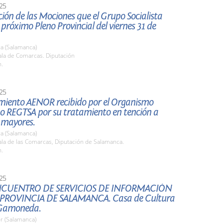
25
ión de las Mociones que el Grupo Socialista
l próximo Pleno Provincial del viernes 31 de
a (Salamanca)
la de Comarcas. Diputación
h.
25
miento AENOR recibido por el Organismo
 REGTSA por su tratamiento en tención a
 mayores.
a (Salamanca)
la de las Comarcas, Diputación de Salamanca.
h.
25
NCUENTRO DE SERVICIOS DE INFORMACIÓN
 PROVINCIA DE SALAMANCA. Casa de Cultura
 Gamoneda.
r (Salamanca)