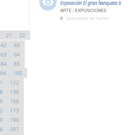
Exposición El gran banquete II
ARTE / EXPOSICIONES
Santa Marta de Tormes
21
22
42
43
63
64
84
85
04
105
1
122
8
139
5
156
2
173
9
190
6
207