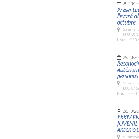
29/10/20
Presentac
llevará a
octubre.
Salamanc
LUGAR Sa
Hora: 10,30 
29/10/20
Reconoci
Autónomo
personas
Salamanc
LUGAR Sa
Hora: 10,00 
28/10/20
XXXIV E
JUVENIL
Antonio
Villamayo