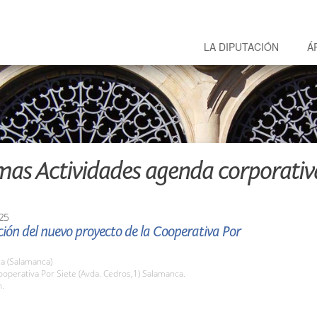
LA DIPUTACIÓN
Á
mas Actividades agenda corporativ
25
ión del nuevo proyecto de la Cooperativa Por
a (Salamanca)
operativa Por Siete (Avda. Cedros,1) Salamanca.
h.