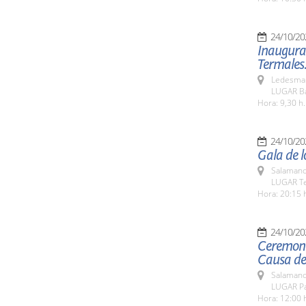
24/10/20
Inaugurac
Termales
Ledesma 
LUGAR Ba
Hora: 9,30 h.
24/10/20
Gala de l
Salamanc
LUGAR Te
Hora: 20:15 
24/10/20
Ceremoni
Causa de
Salamanc
LUGAR Pa
Hora: 12:00 