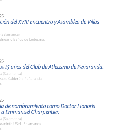
25
ión del XVIII Encuentro y Asamblea de Villas
.
(Salamanca)
lneario Baños de Ledesma.
25
os 15 años del Club de Atletismo de Peñaranda.
a (Salamanca)
atro Calderón. Peñaranda
h.
25
a de nombramiento como Doctor Honoris
 a Emmanuel Charpentier.
a (Salamanca)
raninfo USAL. Salamanca
h.