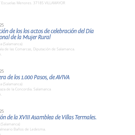
 Escuelas Menores. 37185 VILLAMAYOR
25
ión de los los actos de celebración del Día
onal de la Mujer Rural
a (Salamanca)
la de las Comarcas, Diputación de Salamanca.
h.
25
ra de los 1.000 Pasos, de AVIVA
a (Salamanca)
aza de la Concordia. Salamanca
h.
25
ón de la XVIII Asamblea de Villas Termales.
(Salamanca)
lneario Baños de Ledesma.
h.