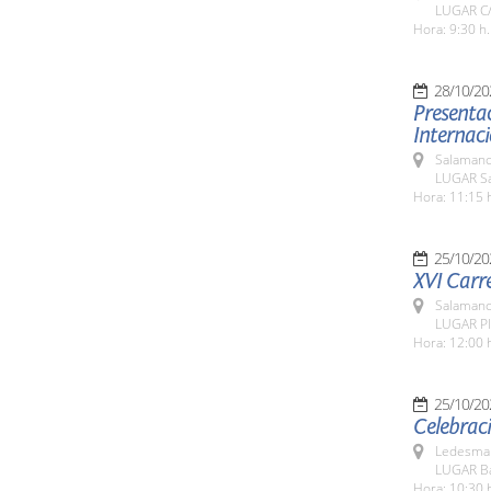
LUGAR C/
Hora: 9:30 h.
28/10/20
Presentac
Internaci
Salamanc
LUGAR Sa
Hora: 11:15 
25/10/20
XVI Carre
Salamanc
LUGAR Pl
Hora: 12:00 
25/10/20
Celebraci
Ledesma 
LUGAR Ba
Hora: 10:30 