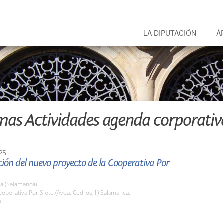
LA DIPUTACIÓN
Á
mas Actividades agenda corporativ
25
ión del nuevo proyecto de la Cooperativa Por
a (Salamanca)
operativa Por Siete (Avda. Cedros,1) Salamanca.
h.