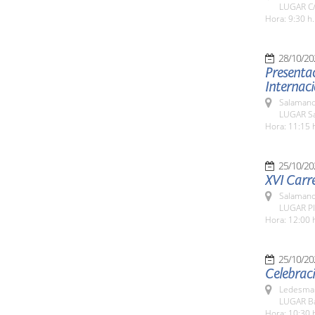
LUGAR C/
Hora: 9:30 h.
28/10/20
Presentac
Internaci
Salamanc
LUGAR Sa
Hora: 11:15 
25/10/20
XVI Carre
Salamanc
LUGAR Pl
Hora: 12:00 
25/10/20
Celebraci
Ledesma 
LUGAR Ba
Hora: 10:30 