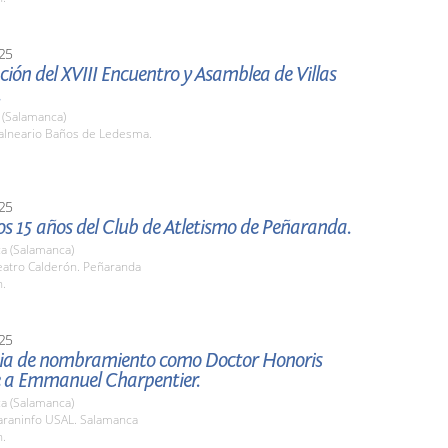
25
ión del XVIII Encuentro y Asamblea de Villas
.
(Salamanca)
lneario Baños de Ledesma.
25
os 15 años del Club de Atletismo de Peñaranda.
a (Salamanca)
atro Calderón. Peñaranda
h.
25
a de nombramiento como Doctor Honoris
 a Emmanuel Charpentier.
a (Salamanca)
raninfo USAL. Salamanca
h.