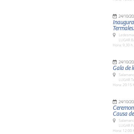
24/10/20
Inaugurac
Termales
Ledesma 
LUGAR Ba
Hora: 9,30 h.
24/10/20
Gala de l
Salamanc
LUGAR Te
Hora: 20:15 
24/10/20
Ceremoni
Causa de
Salamanc
LUGAR Pa
Hora: 12:00 