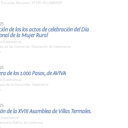
 Escuelas Menores. 37185 VILLAMAYOR
25
ión de los los actos de celebración del Día
onal de la Mujer Rural
a (Salamanca)
la de las Comarcas, Diputación de Salamanca.
h.
25
ra de los 1.000 Pasos, de AVIVA
a (Salamanca)
aza de la Concordia. Salamanca
h.
25
ón de la XVIII Asamblea de Villas Termales.
(Salamanca)
lneario Baños de Ledesma.
h.