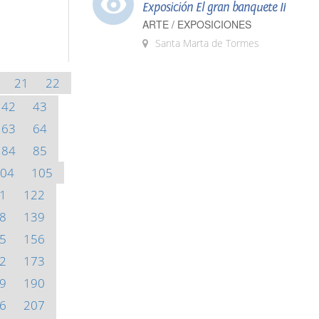
Exposición El gran banquete II
ARTE / EXPOSICIONES
Santa Marta de Tormes
21
22
42
43
63
64
84
85
04
105
1
122
8
139
5
156
2
173
9
190
6
207