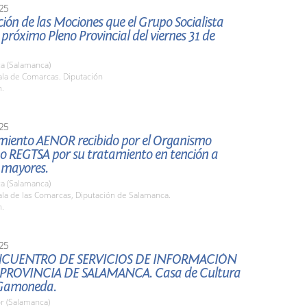
25
ión de las Mociones que el Grupo Socialista
l próximo Pleno Provincial del viernes 31 de
a (Salamanca)
la de Comarcas. Diputación
h.
25
miento AENOR recibido por el Organismo
 REGTSA por su tratamiento en tención a
 mayores.
a (Salamanca)
la de las Comarcas, Diputación de Salamanca.
h.
25
NCUENTRO DE SERVICIOS DE INFORMACIÓN
 PROVINCIA DE SALAMANCA. Casa de Cultura
 Gamoneda.
r (Salamanca)