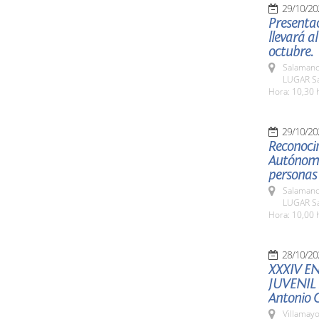
29/10/20
Presentac
llevará a
octubre.
Salamanc
LUGAR Sa
Hora: 10,30 
29/10/20
Reconoci
Autónomo
personas
Salamanc
LUGAR Sa
Hora: 10,00 
28/10/20
XXXIV E
JUVENIL
Antonio
Villamayo