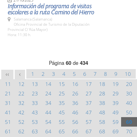
Información del programa de visitas
escolares a la ruta Camino del Hierro
Salamanca (Salamanca)
Oficina Provincial de Turismo de la Diputación
Provincial C/ Rúa Mayor)
Hora: 11:30 h.
Página
60
de
434
1
2
3
4
5
6
7
8
9
10
<<
<
11
12
13
14
15
16
17
18
19
20
21
22
23
24
25
26
27
28
29
30
31
32
33
34
35
36
37
38
39
40
41
42
43
44
45
46
47
48
49
50
51
52
53
54
55
56
57
58
59
60
61
62
63
64
65
66
67
68
69
70