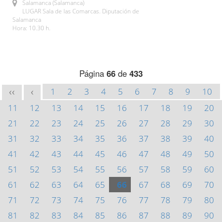
Salamanca (Salamanca)
LUGAR Sala de las Comarcas. Diputación de
Salamanca
Hora: 10.30 h.
Página
66
de
433
1
2
3
4
5
6
7
8
9
10
<<
<
11
12
13
14
15
16
17
18
19
20
21
22
23
24
25
26
27
28
29
30
31
32
33
34
35
36
37
38
39
40
41
42
43
44
45
46
47
48
49
50
51
52
53
54
55
56
57
58
59
60
61
62
63
64
65
66
67
68
69
70
71
72
73
74
75
76
77
78
79
80
81
82
83
84
85
86
87
88
89
90