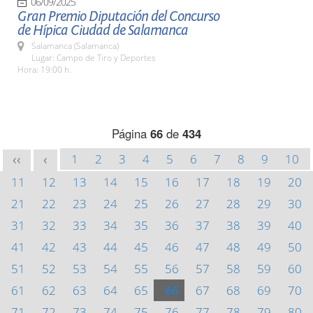
06/09/2025
Gran Premio Diputación del Concurso
de Hípica Ciudad de Salamanca
Salamanca (Salamanca)
Lugar: Campo de Tiro y Deportes
Hora: 19:00 h.
Página
66
de
434
1
2
3
4
5
6
7
8
9
10
<<
<
11
12
13
14
15
16
17
18
19
20
21
22
23
24
25
26
27
28
29
30
31
32
33
34
35
36
37
38
39
40
41
42
43
44
45
46
47
48
49
50
51
52
53
54
55
56
57
58
59
60
61
62
63
64
65
66
67
68
69
70
71
72
73
74
75
76
77
78
79
80