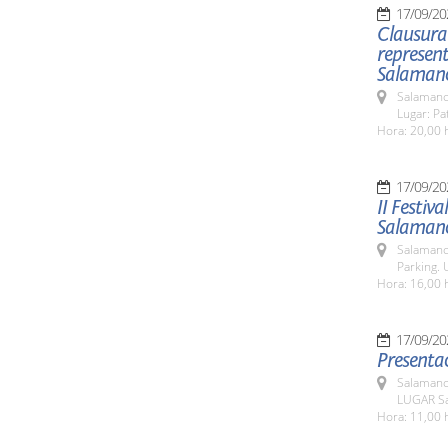
17/09/20
Clausura 
represent
Salaman
Salamanc
Lugar: Pa
Hora: 20,00 
17/09/20
II Festiv
Salaman
Salamanc
Parking. 
Hora: 16,00 
17/09/20
Presentac
Salamanc
LUGAR Sa
Hora: 11,00 