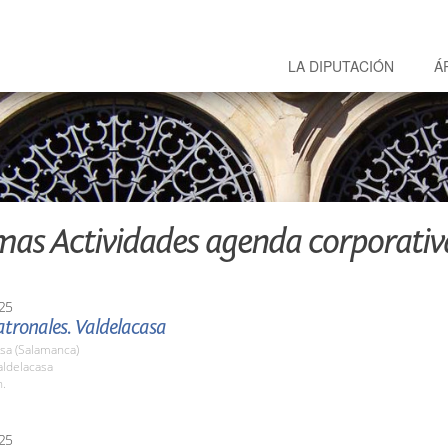
LA DIPUTACIÓN
Á
mas Actividades agenda corporativ
25
atronales. Valdelacasa
sa (Salamanca)
ldelacasa
h.
25