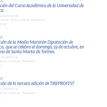
25
ción del Curso Académico de la Universidad de
ca
a (Salamanca)
raninfo. Universidad de Salamanca
horas
25
ción de la Media Maratón Diputación de
, que se celebra el domingo, 19 de octubre, en
ipio de Santa Marta de Tormes.
a (Salamanca)
la de comarcas. Diputación
h.
25
ión de la tercera edición de TIREPROFEST
a (Salamanca)
la de comarcas. Diputación
h