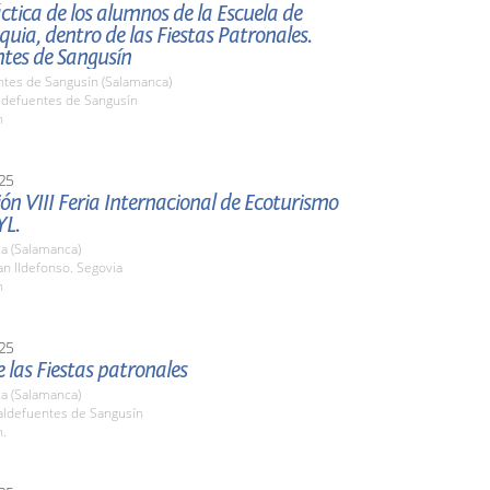
ctica de los alumnos de la Escuela de
ia, dentro de las Fiestas Patronales.
ntes de Sangusín
ntes de Sangusín (Salamanca)
aldefuentes de Sangusín
h
25
ón VIII Feria Internacional de Ecoturismo
L.
a (Salamanca)
n Ildefonso. Segovia
h
25
 las Fiestas patronales
a (Salamanca)
ldefuentes de Sangusín
h.