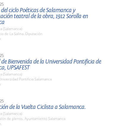
25
del ciclo Poéticas de Salamanca y
ación teatral de la obra, 1912 Sorolla en
ca
a (Salamanca)
tio de La Salina. Diputación
h
25
al de Bienvenida de la Universidad Pontificia de
ca, UPSAFEST
a (Salamanca)
Universidad Pontificia Salamanca
h
25
ión de la Vuelta Ciclista a Salamanca.
a (Salamanca)
lón de plenos. Ayuntamiento Salamanca
h.