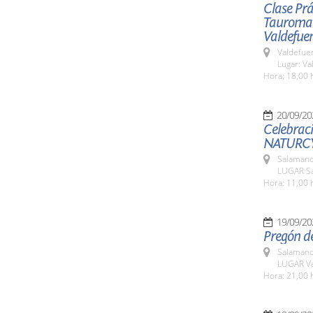
Clase Prá
Tauromaqu
Valdefue
Valdefue
Lugar: V
Hora: 18,00 
20/09/20
Celebraci
NATURCY
Salamanc
LUGAR Sa
Hora: 11,00 
19/09/20
Pregón de
Salamanc
LUGAR Va
Hora: 21,00 