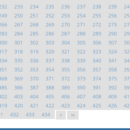
232
233
234
235
236
237
238
239
24
249
250
251
252
253
254
255
256
25
266
267
268
269
270
271
272
273
27
283
284
285
286
287
288
289
290
29
300
301
302
303
304
305
306
307
30
317
318
319
320
321
322
323
324
32
334
335
336
337
338
339
340
341
34
351
352
353
354
355
356
357
358
35
368
369
370
371
372
373
374
375
37
385
386
387
388
389
390
391
392
39
402
403
404
405
406
407
408
409
41
419
420
421
422
423
424
425
426
42
31
432
433
434
>
>>