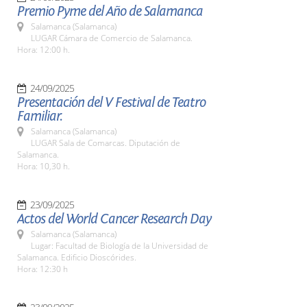
Premio Pyme del Año de Salamanca
Salamanca (Salamanca)
LUGAR Cámara de Comercio de Salamanca.
Hora: 12:00 h.
24/09/2025
Presentación del V Festival de Teatro
Familiar.
Salamanca (Salamanca)
LUGAR Sala de Comarcas. Diputación de
Salamanca.
Hora: 10,30 h.
23/09/2025
Actos del World Cancer Research Day
Salamanca (Salamanca)
Lugar: Facultad de Biología de la Universidad de
Salamanca. Edificio Dioscórides.
Hora: 12:30 h