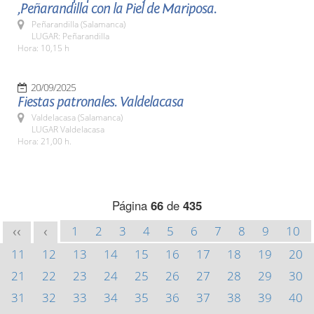
,Peñarandilla con la Piel de Mariposa.
Peñarandilla (Salamanca)
LUGAR: Peñarandilla
Hora: 10,15 h
20/09/2025
Fiestas patronales. Valdelacasa
Valdelacasa (Salamanca)
LUGAR Valdelacasa
Hora: 21,00 h.
Página
66
de
435
1
2
3
4
5
6
7
8
9
10
<<
<
11
12
13
14
15
16
17
18
19
20
21
22
23
24
25
26
27
28
29
30
31
32
33
34
35
36
37
38
39
40