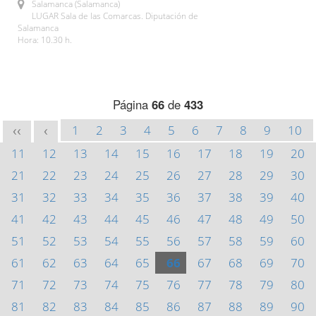
Salamanca (Salamanca)
LUGAR Sala de las Comarcas. Diputación de
Salamanca
Hora: 10.30 h.
Página
66
de
433
1
2
3
4
5
6
7
8
9
10
<<
<
11
12
13
14
15
16
17
18
19
20
21
22
23
24
25
26
27
28
29
30
31
32
33
34
35
36
37
38
39
40
41
42
43
44
45
46
47
48
49
50
51
52
53
54
55
56
57
58
59
60
61
62
63
64
65
66
67
68
69
70
71
72
73
74
75
76
77
78
79
80
81
82
83
84
85
86
87
88
89
90