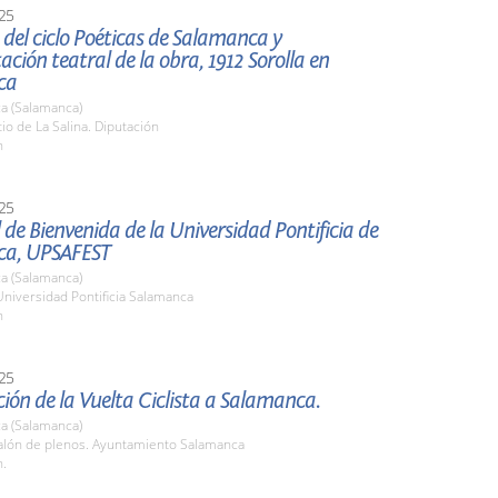
25
del ciclo Poéticas de Salamanca y
ación teatral de la obra, 1912 Sorolla en
ca
a (Salamanca)
tio de La Salina. Diputación
h
25
al de Bienvenida de la Universidad Pontificia de
ca, UPSAFEST
a (Salamanca)
Universidad Pontificia Salamanca
h
25
ión de la Vuelta Ciclista a Salamanca.
a (Salamanca)
lón de plenos. Ayuntamiento Salamanca
h.