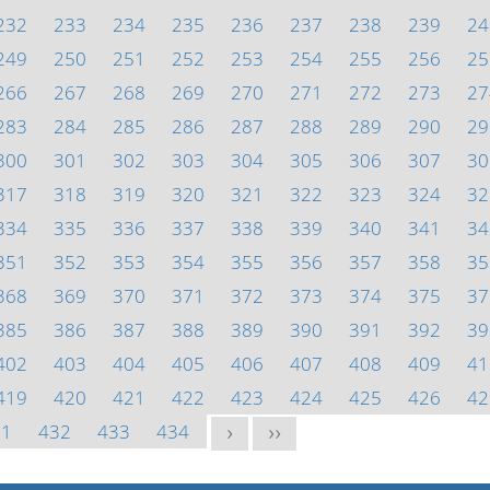
232
233
234
235
236
237
238
239
24
249
250
251
252
253
254
255
256
25
266
267
268
269
270
271
272
273
27
283
284
285
286
287
288
289
290
29
300
301
302
303
304
305
306
307
30
317
318
319
320
321
322
323
324
32
334
335
336
337
338
339
340
341
34
351
352
353
354
355
356
357
358
35
368
369
370
371
372
373
374
375
37
385
386
387
388
389
390
391
392
39
402
403
404
405
406
407
408
409
41
419
420
421
422
423
424
425
426
42
31
432
433
434
>
>>