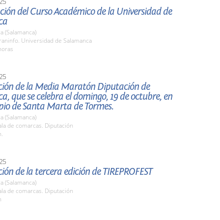
25
ción del Curso Académico de la Universidad de
ca
a (Salamanca)
raninfo. Universidad de Salamanca
horas
25
ción de la Media Maratón Diputación de
, que se celebra el domingo, 19 de octubre, en
ipio de Santa Marta de Tormes.
a (Salamanca)
la de comarcas. Diputación
h.
25
ión de la tercera edición de TIREPROFEST
a (Salamanca)
la de comarcas. Diputación
h