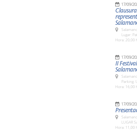
17/09/20
Clausura 
represent
Salaman
Salamanc
Lugar: Pa
Hora: 20,00 
17/09/20
II Festiv
Salaman
Salamanc
Parking. 
Hora: 16,00 
17/09/20
Presentac
Salamanc
LUGAR Sa
Hora: 11,00 