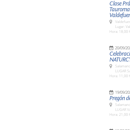
Clase Prá
Tauromaqu
Valdefue
Valdefue
Lugar: V
Hora: 18,00 
20/09/20
Celebraci
NATURCY
Salamanc
LUGAR Sa
Hora: 11,00 
19/09/20
Pregón de
Salamanc
LUGAR Va
Hora: 21,00 