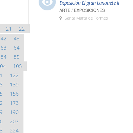
Exposición El gran banquete II
ARTE / EXPOSICIONES
Santa Marta de Tormes
21
22
42
43
63
64
84
85
04
105
1
122
8
139
5
156
2
173
9
190
6
207
3
224