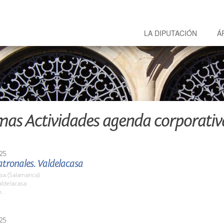
LA DIPUTACIÓN
Á
mas Actividades agenda corporativ
25
atronales. Valdelacasa
sa (Salamanca)
ldelacasa
h.
25