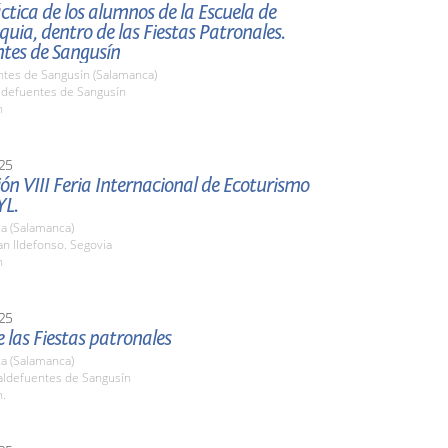
ctica de los alumnos de la Escuela de
ia, dentro de las Fiestas Patronales.
ntes de Sangusín
ntes de Sangusín (Salamanca)
aldefuentes de Sangusín
h
25
ón VIII Feria Internacional de Ecoturismo
L.
a (Salamanca)
n Ildefonso. Segovia
h
25
 las Fiestas patronales
a (Salamanca)
ldefuentes de Sangusín
h.