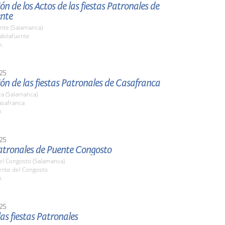
ón de los Actos de las fiestas Patronales de
ente
nte (Salamanca)
bilafuente
h.
25
ón de las fiestas Patronales de Casafranca
ca (Salamanca)
safranca
h
25
Patronales de Puente Congosto
el Congosto (Salamanca)
ente del Congosto
h
25
las fiestas Patronales