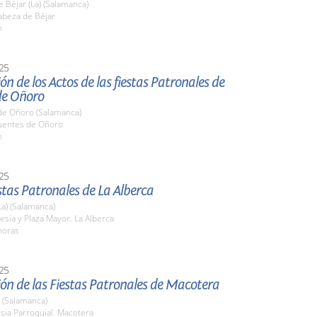
 Béjar (La) (Salamanca)
beza de Béjar
h
25
ón de los Actos de las fiestas Patronales de
de Oñoro
de Oñoro (Salamanca)
entes de Oñoro
h
25
stas Patronales de La Alberca
La) (Salamanca)
glesia y Plaza Mayor. La Alberca
horas
25
ón de las Fiestas Patronales de Macotera
 (Salamanca)
esia Parroquial. Macotera