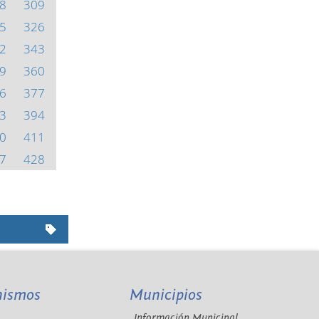
8
309
5
326
2
343
9
360
6
377
3
394
0
411
7
428
nismos
Municipios
Información Municipal