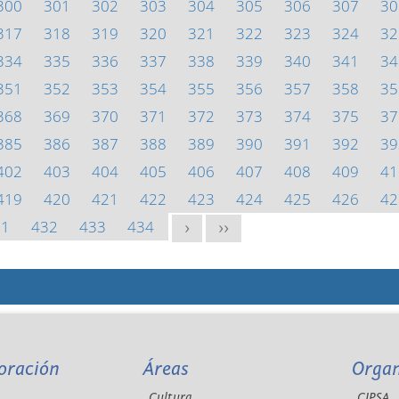
300
301
302
303
304
305
306
307
30
317
318
319
320
321
322
323
324
32
334
335
336
337
338
339
340
341
34
351
352
353
354
355
356
357
358
35
368
369
370
371
372
373
374
375
37
385
386
387
388
389
390
391
392
39
402
403
404
405
406
407
408
409
41
419
420
421
422
423
424
425
426
42
31
432
433
434
>
>>
oración
Áreas
Orga
Cultura
CIPSA