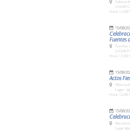
Cabeza de
LUGAR Ca
Hora: 12,00 
15/08/20
Celebraci
Fuentes 
Fuentes 
LUGAR Fu
Hora: 13,00 
15/08/20
Actos Fie
Alberca (
Lugar : I
Hora: 12,00 
15/08/20
Celebraci
Macotera
Lugar Igl