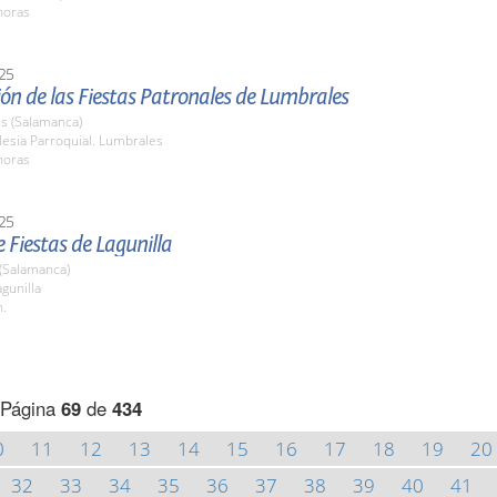
horas
25
ón de las Fiestas Patronales de Lumbrales
s (Salamanca)
esia Parroquial. Lumbrales
horas
25
 Fiestas de Lagunilla
 (Salamanca)
gunilla
h.
Página
69
de
434
0
11
12
13
14
15
16
17
18
19
20
32
33
34
35
36
37
38
39
40
41