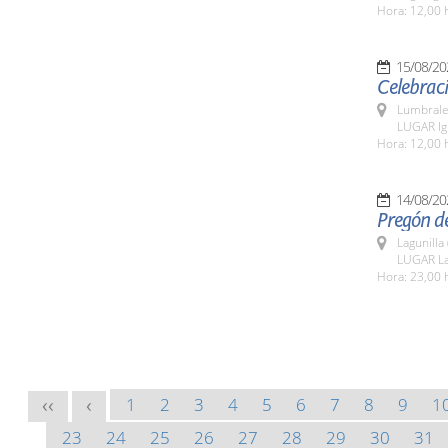
Hora: 12,00 
15/08/20
Celebraci
Lumbrale
LUGAR Igl
Hora: 12,00 
14/08/20
Pregón de
Lagunilla
LUGAR La
Hora: 23,00 
1
2
3
4
5
6
7
8
9
1
<<
<
23
24
25
26
27
28
29
30
31