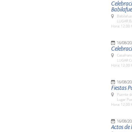
Celebraci
Babilafu
Babilafue
LUGAR Ba
Hora: 12,00 
16/08/20
Celebraci
Casafran
LUGAR Ca
Hora: 12,00 
16/08/20
Fiestas 
Puente d
Lugar Pu
Hora: 12,00 
16/08/20
Actos de 