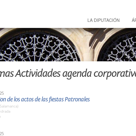
LA DIPUTACIÓN
Á
mas Actividades agenda corporativ
25
on de los actos de las fiestas Patronales
(Salamanca)
edrada
h
25