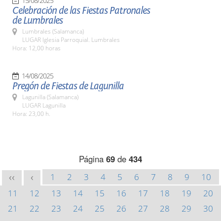
15/08/2025
Celebración de las Fiestas Patronales
de Lumbrales
Lumbrales (Salamanca)
LUGAR Iglesia Parroquial. Lumbrales
Hora: 12,00 horas
14/08/2025
Pregón de Fiestas de Lagunilla
Lagunilla (Salamanca)
LUGAR Lagunilla
Hora: 23,00 h.
Página
69
de
434
1
2
3
4
5
6
7
8
9
10
<<
<
11
12
13
14
15
16
17
18
19
20
21
22
23
24
25
26
27
28
29
30