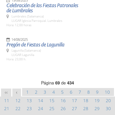
15/08/2025
Celebración de las Fiestas Patronales
de Lumbrales
Lumbrales (Salamanca)
LUGAR Iglesia Parroquial. Lumbrales
Hora: 12,00 horas
14/08/2025
Pregón de Fiestas de Lagunilla
Lagunilla (Salamanca)
LUGAR Lagunilla
Hora: 23,00 h.
Página
69
de
434
1
2
3
4
5
6
7
8
9
10
<<
<
11
12
13
14
15
16
17
18
19
20
21
22
23
24
25
26
27
28
29
30