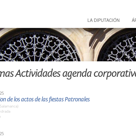
LA DIPUTACIÓN
Á
mas Actividades agenda corporativ
25
on de los actos de las fiestas Patronales
(Salamanca)
edrada
h
25