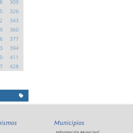
8
309
5
326
2
343
9
360
6
377
3
394
0
411
7
428
nismos
Municipios
Información Municipal