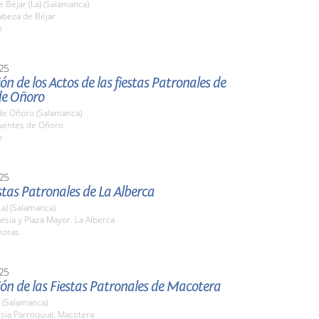
 Béjar (La) (Salamanca)
beza de Béjar
h
25
ón de los Actos de las fiestas Patronales de
de Oñoro
de Oñoro (Salamanca)
entes de Oñoro
h
25
stas Patronales de La Alberca
La) (Salamanca)
glesia y Plaza Mayor. La Alberca
horas
25
ón de las Fiestas Patronales de Macotera
 (Salamanca)
esia Parroquial. Macotera