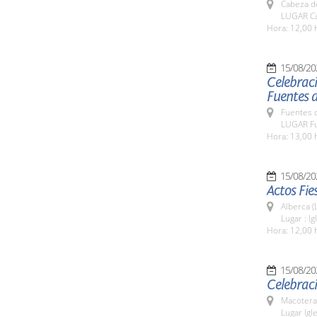
Cabeza de
LUGAR Ca
Hora: 12,00 
15/08/20
Celebraci
Fuentes 
Fuentes 
LUGAR Fu
Hora: 13,00 
15/08/20
Actos Fie
Alberca (
Lugar : I
Hora: 12,00 
15/08/20
Celebraci
Macotera
Lugar Igl