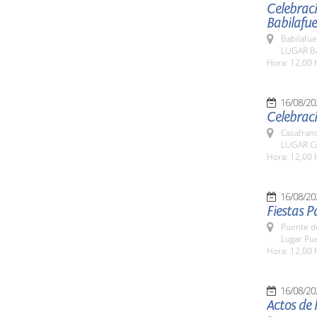
Celebraci
Babilafu
Babilafue
LUGAR Ba
Hora: 12,00 
16/08/20
Celebraci
Casafran
LUGAR Ca
Hora: 12,00 
16/08/20
Fiestas 
Puente d
Lugar Pu
Hora: 12,00 
16/08/20
Actos de 