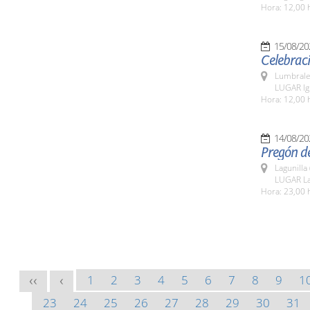
Hora: 12,00 
15/08/20
Celebraci
Lumbrale
LUGAR Igl
Hora: 12,00 
14/08/20
Pregón de
Lagunilla
LUGAR La
Hora: 23,00 
1
2
3
4
5
6
7
8
9
1
<<
<
23
24
25
26
27
28
29
30
31