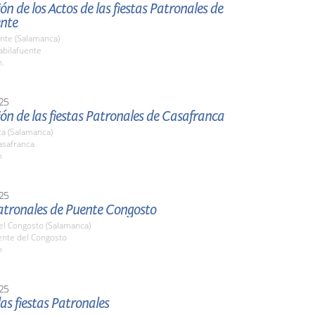
ón de los Actos de las fiestas Patronales de
ente
nte (Salamanca)
bilafuente
h.
25
ón de las fiestas Patronales de Casafranca
ca (Salamanca)
safranca
h
25
Patronales de Puente Congosto
el Congosto (Salamanca)
ente del Congosto
h
25
las fiestas Patronales