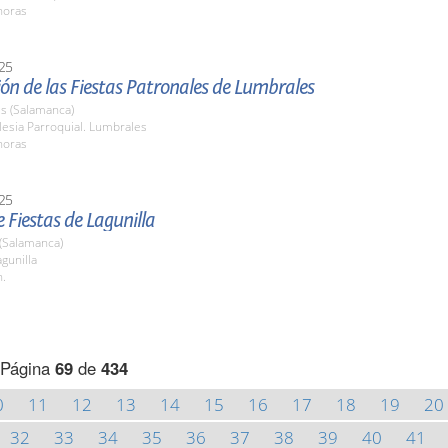
horas
25
ón de las Fiestas Patronales de Lumbrales
s (Salamanca)
esia Parroquial. Lumbrales
horas
25
 Fiestas de Lagunilla
 (Salamanca)
gunilla
h.
Página
69
de
434
0
11
12
13
14
15
16
17
18
19
20
32
33
34
35
36
37
38
39
40
41