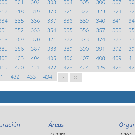
300
301
302
303
304
305
306
307
30
317
318
319
320
321
322
323
324
32
334
335
336
337
338
339
340
341
34
351
352
353
354
355
356
357
358
35
368
369
370
371
372
373
374
375
37
385
386
387
388
389
390
391
392
39
402
403
404
405
406
407
408
409
41
419
420
421
422
423
424
425
426
42
31
432
433
434
>
>>
oración
Áreas
Orga
Cultura
CIPSA