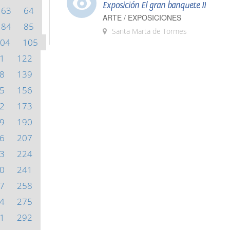
Exposición El gran banquete II
63
64
ARTE / EXPOSICIONES
84
85
Santa Marta de Tormes
04
105
1
122
8
139
5
156
2
173
9
190
6
207
3
224
0
241
7
258
4
275
1
292