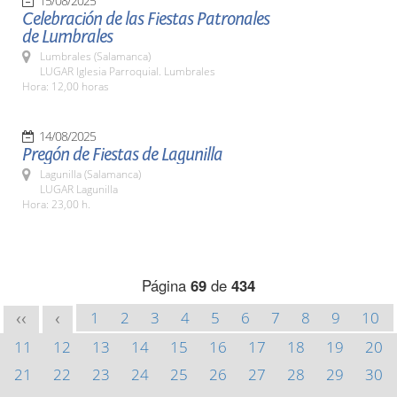
15/08/2025
Celebración de las Fiestas Patronales
de Lumbrales
Lumbrales (Salamanca)
LUGAR Iglesia Parroquial. Lumbrales
Hora: 12,00 horas
14/08/2025
Pregón de Fiestas de Lagunilla
Lagunilla (Salamanca)
LUGAR Lagunilla
Hora: 23,00 h.
Página
69
de
434
1
2
3
4
5
6
7
8
9
10
<<
<
11
12
13
14
15
16
17
18
19
20
21
22
23
24
25
26
27
28
29
30