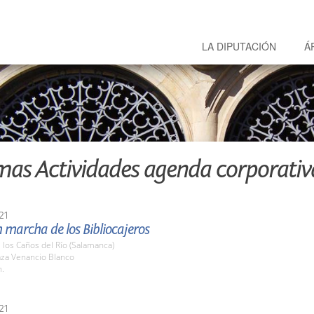
LA DIPUTACIÓN
Á
mas Actividades agenda corporativ
21
 marcha de los Bibliocajeros
e los Caños del Río (Salamanca)
aza Venancio Blanco
h.
21