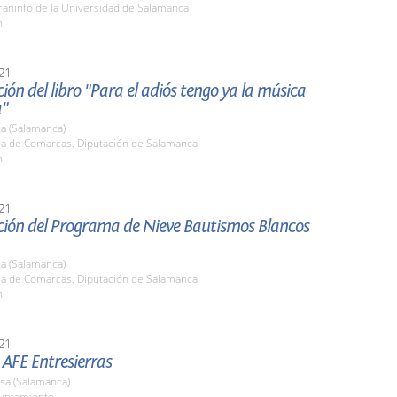
raninfo de la Universidad de Salamanca
h.
21
ión del libro "Para el adiós tengo ya la música
a"
a (Salamanca)
ala de Comarcas. Diputación de Salamanca
h.
21
ción del Programa de Nieve Bautismos Blancos
a (Salamanca)
ala de Comarcas. Diputación de Salamanca
h.
21
AFE Entresierras
sa (Salamanca)
yuntamiento