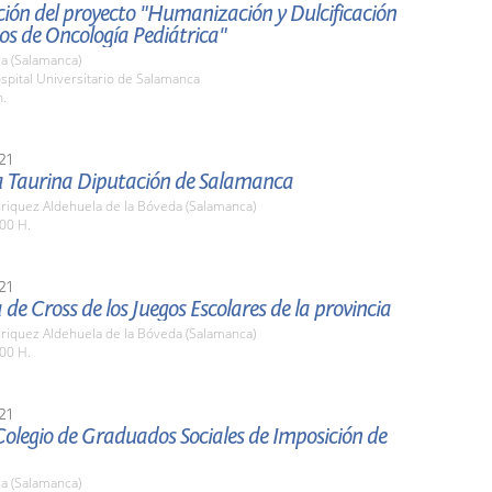
ión del proyecto "Humanización y Dulcificación
os de Oncología Pediátrica"
a (Salamanca)
spital Universitario de Salamanca
h.
21
a Taurina Diputación de Salamanca
nriquez Aldehuela de la Bóveda (Salamanca)
00 H.
21
 de Cross de los Juegos Escolares de la provincia
nriquez Aldehuela de la Bóveda (Salamanca)
00 H.
21
Colegio de Graduados Sociales de Imposición de
a (Salamanca)