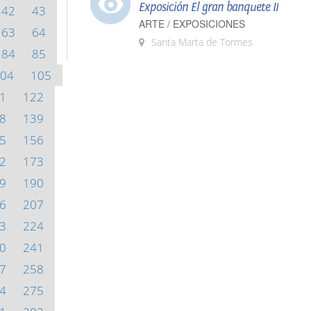
Exposición El gran banquete II
42
43
ARTE / EXPOSICIONES
63
64
Santa Marta de Tormes
84
85
04
105
1
122
8
139
5
156
2
173
9
190
6
207
3
224
0
241
7
258
4
275