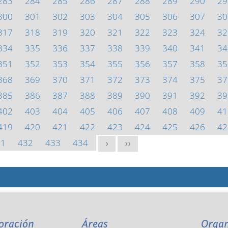
283
284
285
286
287
288
289
290
29
300
301
302
303
304
305
306
307
30
317
318
319
320
321
322
323
324
32
334
335
336
337
338
339
340
341
34
351
352
353
354
355
356
357
358
35
368
369
370
371
372
373
374
375
37
385
386
387
388
389
390
391
392
39
402
403
404
405
406
407
408
409
41
419
420
421
422
423
424
425
426
42
31
432
433
434
>
>>
oración
Áreas
Orga