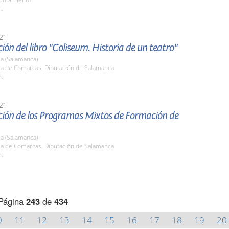
h.
21
ión del libro "Coliseum. Historia de un teatro"
a (Salamanca)
ala de Comarcas. Diputación de Salamanca
h.
21
ción de los Programas Mixtos de Formación de
a (Salamanca)
ala de Comarcas. Diputación de Salamanca
h.
Página
243
de
434
0
11
12
13
14
15
16
17
18
19
20