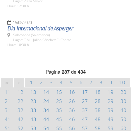
Lugar: Plaza Mayor
Hora: 12:30 h.
15/02/2020
Día Internacional de Asperger
Salamanca (Salamanca)
Lugar: C.M.I. Julián Sánchez El Charro
Hora: 10:30 h.
Página
287
de
434
1
2
3
4
5
6
7
8
9
10
<<
<
11
12
13
14
15
16
17
18
19
20
21
22
23
24
25
26
27
28
29
30
31
32
33
34
35
36
37
38
39
40
41
42
43
44
45
46
47
48
49
50
51
52
53
54
55
56
57
58
59
60