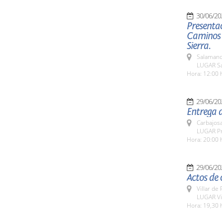
30/06/20
Presenta
Caminos F
Sierra.
Salamanc
LUGAR Sa
Hora: 12:00 
29/06/20
Entrega d
Carbajosa
LUGAR Pra
Hora: 20:00 
29/06/20
Actos de 
Villar de
LUGAR Vi
Hora: 19,30 