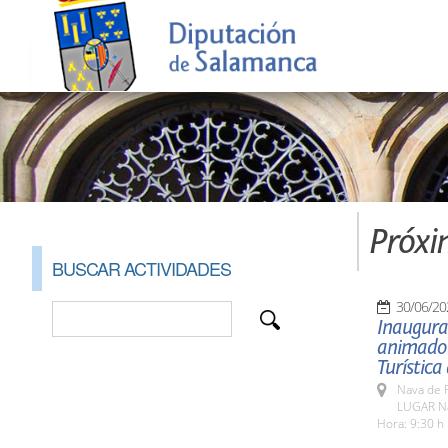
Próxi
BUSCAR ACTIVIDADES
30/06/20
Inaugurac
animado r
Turística 
Nava de F
LUGAR Na
Hora: 9:30 h