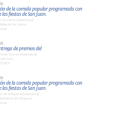
26
ión de la comida popular programada con
 las fiestas de San Juan.
de los Llanos (Salamanca)
lalba de los Llanos
horas
26
entrega de premios del
rta de Tormes (Salamanca)
a del Soto
22:00 h.
26
ión de la comida popular programada con
 las fiestas de San Juan.
os de Villiquera (Salamanca)
tellanos de Villiquera
horas