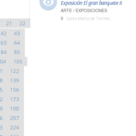
Exposición El gran banquete II
ARTE / EXPOSICIONES
Santa Marta de Tormes
21
22
42
43
63
64
84
85
04
105
1
122
8
139
5
156
2
173
9
190
6
207
3
224