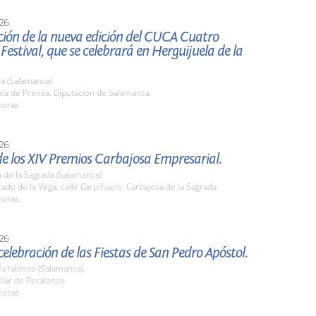
26
ción de la nueva edición del CUCA Cuatro
estival, que se celebrará en Herguijuela de la
a (Salamanca)
la de Prensa. Diputación de Salamanca
horas
26
e los XIV Premios Carbajosa Empresarial.
 de la Sagrada (Salamanca)
do de la Vega, calle Carpihuelo. Carbajosa de la Sagrada
horas.
26
celebración de las Fiestas de San Pedro Apóstol.
 Peralonso (Salamanca)
llar de Peralonso
horas