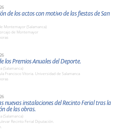
26
ón de los actos con motivo de las fiestas de San
de Montemayor (Salamanca)
orcajo de Montemayor
horas
26
e los Premios Anuales del Deporte.
a (Salamanca)
la Francisco Vitoria. Universidad de Salamanca
horas
26
as nuevas instalaciones del Recinto Ferial tras la
ión de las obras.
a (Salamanca)
evar Recinto Ferial Diputación.
h.