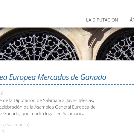
LA DIPUTACIÓN
Á
ea Europea Mercados de Ganado
18
e de la Diputación de Salamanca, Javier Iglesias,
 celebración de la Asamblea General Europea de
e Ganado, que tendrá lugar en Salamanca
a (Salamanca)
 h.