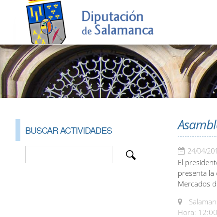
Asambl
BUSCAR ACTIVIDADES
24/04/20
El president
presenta la
Mercados d
Salamanc
Hora: 12:00