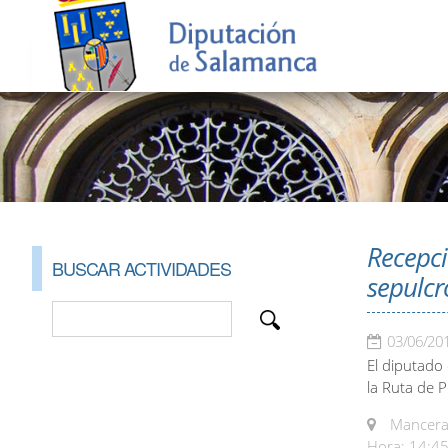
Recepci
BUSCAR ACTIVIDADES
sepulcr
03/06/20
El diputado 
la Ruta de P
Mancera 
Hora: 14:45