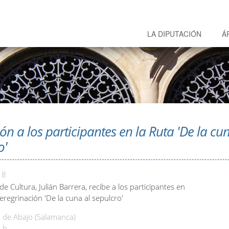
LA DIPUTACIÓN
Á
ón a los participantes en la Ruta 'De la cu
o'
18
de Cultura, Julián Barrera, recibe a los participantes en
eregrinación 'De la cuna al sepulcro'
de Abajo (Salamanca)
 h.