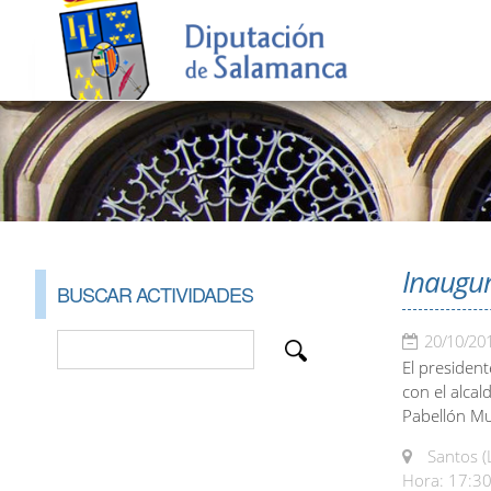
Inaugur
BUSCAR ACTIVIDADES
20/10/20
El president
con el alcal
Pabellón Mu
Santos (
Hora: 17:30