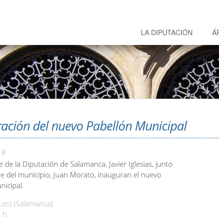
LA DIPUTACIÓN
Á
ación del nuevo Pabellón Municipal
18
e de la Diputación de Salamanca, Javier Iglesias, junto
de del municipio, Juan Morato, inauguran el nuevo
nicipal.
Los) (Salamanca)
 h.