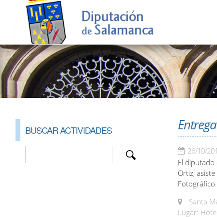
Entrega
BUSCAR ACTIVIDADES
26/10/20
El diputado
Ortiz, asist
Fotográfico 
Santa Ma
Lugar: Hote