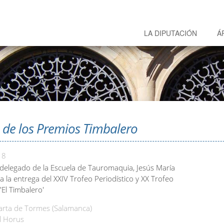
LA DIPUTACIÓN
Á
 de los Premios Timbalero
18
 delegado de la Escuela de Tauromaquia, Jesús María
e a la entrega del XXIV Trofeo Periodístico y XX Trofeo
'El Timbalero'
rta de Tormes (Salamanca)
l Horus