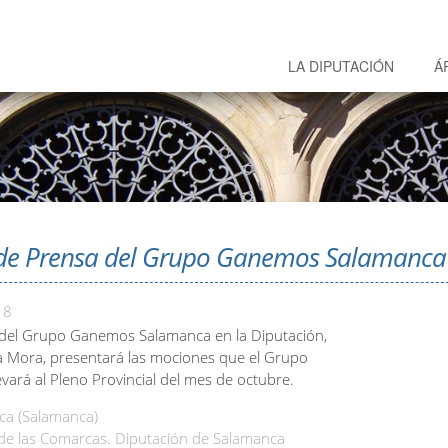
LA DIPUTACIÓN
Á
de Prensa del Grupo Ganemos Salamanca
18
 del Grupo Ganemos Salamanca en la Diputación,
la Mora, presentará las mociones que el Grupo
vará al Pleno Provincial del mes de octubre.
a (Salamanca)
 de las Comarcas. Diputación de Salamanca