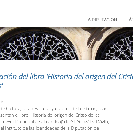
LA DIPUTACIÓN
Á
ción del libro 'Historia del origen del Crist
'
18
de Cultura, Julián Barrera, y el autor de la edición, Juan
sentan el libro 'Historia del origen del Cristo de las
a devoción popular salmantina)' de Gil González Dávila,
el Instituto de las Identidades de la Diputación de