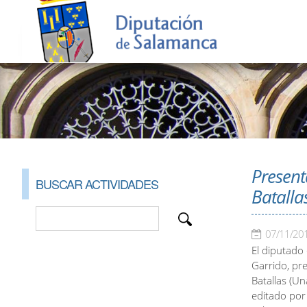
Presenta
BUSCAR ACTIVIDADES
Batallas
07/11/20
El diputado 
Garrido, pre
Batallas (Un
editado por 