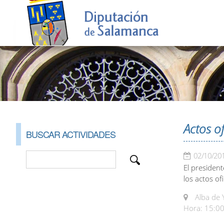
Actos of
BUSCAR ACTIVIDADES
02/10/20
El president
los actos of
Alba de 
Hora: 15:00