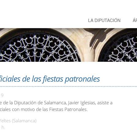
LA DIPUTACIÓN
Á
iciales de las fiestas patronales
19
e de la Diputación de Salamanca, Javier Iglesias, asiste a
iciales con motivo de las Fiestas Patronales.
Yeltes (Salamanca)
 h.