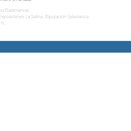
a (Salamanca)
 Exposiciones La Salina. Diputación Salamanca
 h.