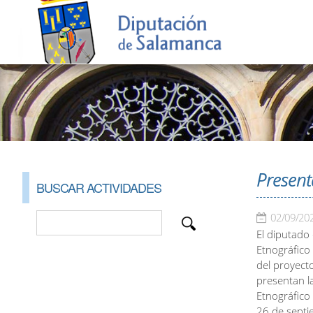
Present
BUSCAR ACTIVIDADES
02/09/20
El diputado 
Etnográfico 
del proyecto
presentan l
Etnográfico
26 de septi