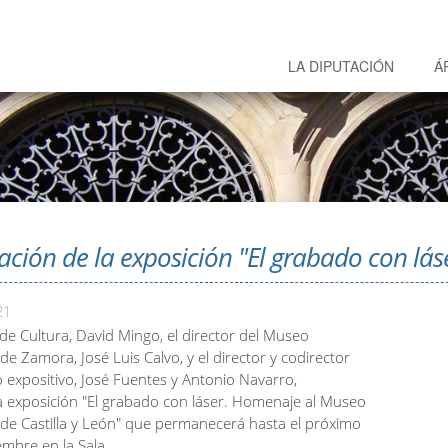
LA DIPUTACIÓN
Á
ación de la exposición "El grabado con lás
21
de Cultura, David Mingo, el director del Museo
de Zamora, José Luis Calvo, y el director y codirector
 expositivo, José Fuentes y Antonio Navarro,
a exposición "El grabado con láser. Homenaje al Museo
 de Castilla y León" que permanecerá hasta el próximo
embre en la Sala.