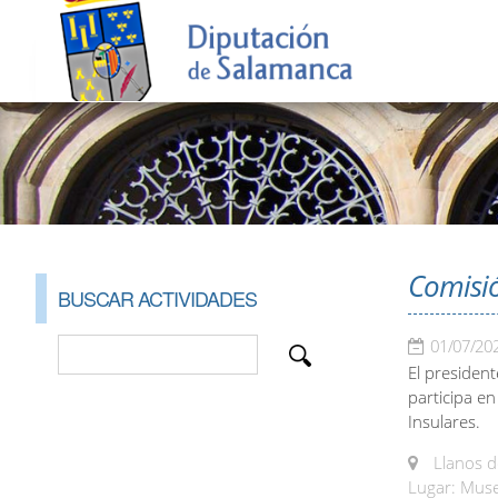
Comisió
BUSCAR ACTIVIDADES
01/07/20
El president
participa e
Insulares.
Llanos de
Lugar: Muse