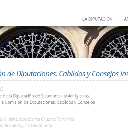
LA DIPUTACIÓN
Á
n de Diputaciones, Cabildos y Consejos In
22
e de la Diputación de Salamanca, Javier Iglesias,
n la Comisión de Diputaciones, Cabildos y Consejos
 Aridane, Los (Santa Cruz de Tenerife)
o Arqueológico Benahorita