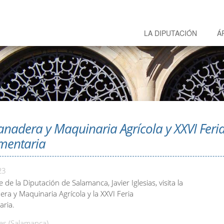
LA DIPUTACIÓN
Á
anadera y Maquinaria Agrícola y XXVI Feri
mentaria
23
e de la Diputación de Salamanca, Javier Iglesias, visita la
ra y Maquinaria Agrícola y la XXVI Feria
aria.
s (Salamanca)