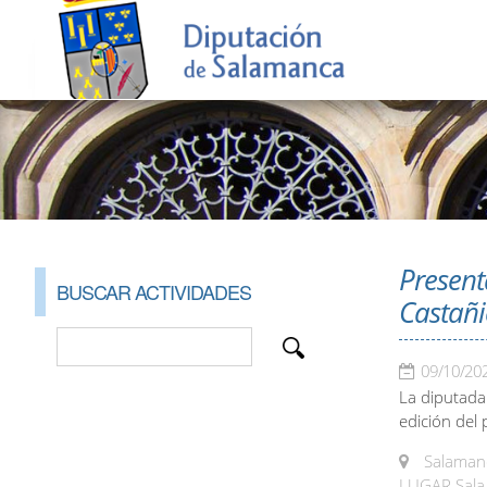
Present
BUSCAR ACTIVIDADES
Castañi
09/10/20
La diputada
edición del
Salamanc
LUGAR Sala 