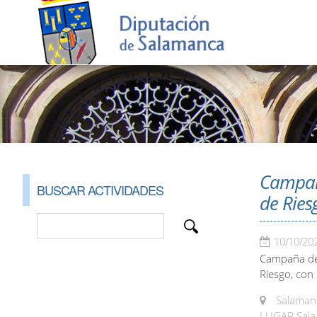
Campaña
BUSCAR ACTIVIDADES
de Ries
10/10/20
Campaña de 
Riesgo, con 
Salamanc
LUGAR Sala