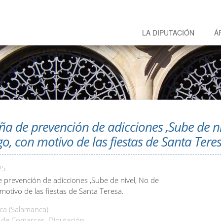
LA DIPUTACIÓN
Á
 de prevención de adicciones ,Sube de ni
go, con motivo de las fiestas de Santa Tere
25
prevención de adicciones ,Sube de nivel, No de
motivo de las fiestas de Santa Teresa.
a (Salamanca)
 de Comarcas. Diputación