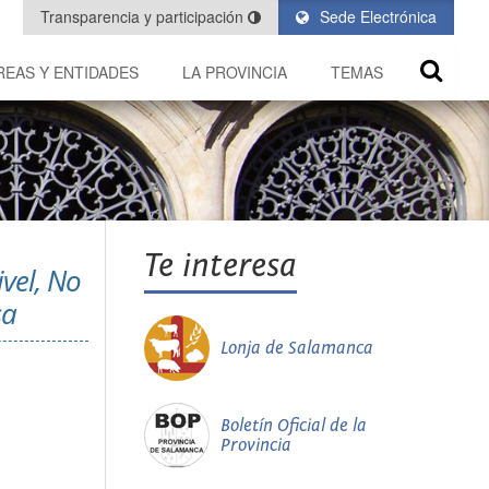
Transparencia y participación
Sede Electrónica
REAS Y ENTIDADES
LA PROVINCIA
TEMAS
Te interesa
vel, No
sa
Lonja de Salamanca
Boletín Oficial de la
Provincia