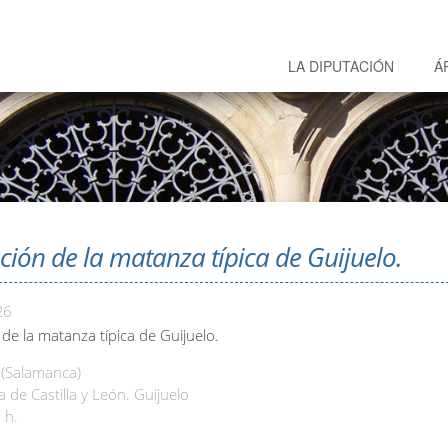
LA DIPUTACIÓN
Á
ción de la matanza típica de Guijuelo.
26
de la matanza típica de Guijuelo.
 (Salamanca)
de Castilla y León. Guijuelo
 h.