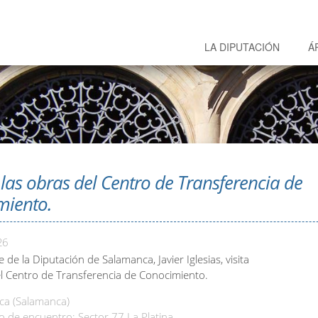
LA DIPUTACIÓN
Á
a las obras del Centro de Transferencia de
miento.
26
e de la Diputación de Salamanca, Javier Iglesias, visita
el Centro de Transferencia de Conocimiento.
a (Salamanca)
o de encuentro: Sector 77 La Platina.