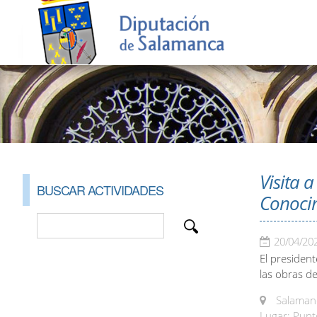
Visita 
BUSCAR ACTIVIDADES
Conoci
20/04/20
El president
las obras d
Salamanc
Lugar: Punt