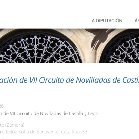
LA DIPUTACIÓN
Á
ación de VII Circuito de Novilladas de Castil
26
 de VII Circuito de Novilladas de Castilla y León.
te (Zamora)
o Reina Sofía de Benavente. C/La Rúa, 33
 h.