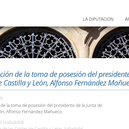
LA DIPUTACIÓN
Á
ción de la toma de posesión del presidente
e Castilla y León, Alfonso Fernández Mañu
26
 de la toma de posesión del presidente de la Junta de
León, Alfonso Fernández Mañueco.
d (Valladolid)
e las Cortes de Castilla y León. Valladolid.