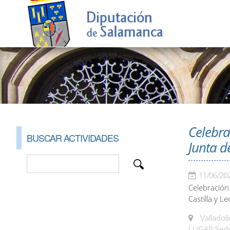
Celebra
BUSCAR ACTIVIDADES
Junta d
11/06/20
Celebración
Castilla y 
Valladoli
LUGAR Sede d