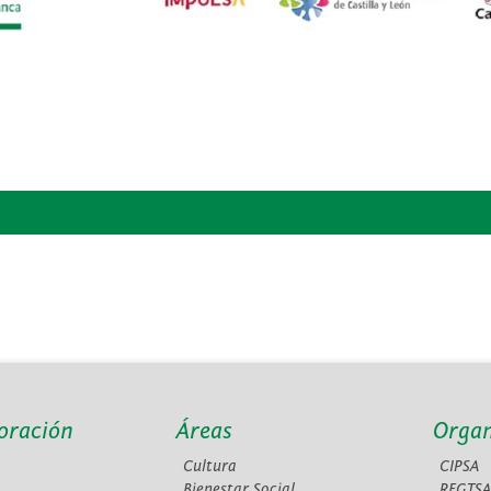
oración
Áreas
Orga
Cultura
CIPSA
Bienestar Social
REGTS