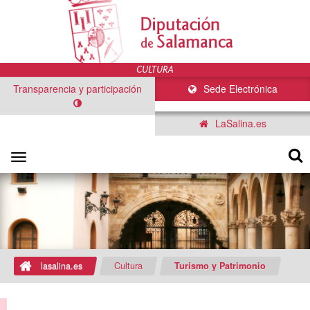
Transparencia y participación
Sede Electrónica
LaSalina.es
Toggle
navigation
lasalina.es
Cultura
Turismo y Patrimonio