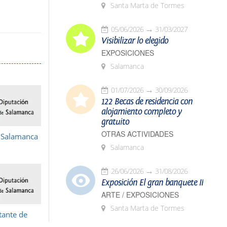
Santa Marta de Tormes
05/06/2026
31/03/2027
Visibilizar lo elegido
EXPOSICIONES
Salamanca
01/07/2026
30/09/2026
122 Becas de residencia con
alojamiento completo y
gratuito
OTRAS ACTIVIDADES
e Salamanca
Salamanca
26/06/2026
31/08/2026
Exposición El gran banquete II
ARTE / EXPOSICIONES
Santa Marta de Tormes
atante de