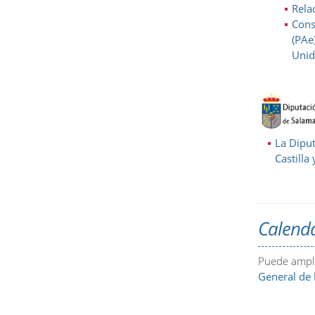
Rela
Cons
(PAe
Unid
La Diput
Castilla
Calenda
Puede ampli
General de 