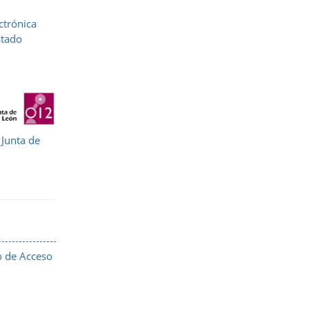
ctrónica
stado
 Junta de
o de Acceso