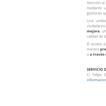
Atención a
mediante 
gestiones q
Una unid
ciudadanos 
mejora
, u
calidad de l
El acceso a
manera
pr
o
a través 
SERVICIO 
C/ Felipe 
informacion