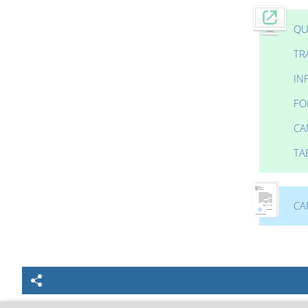
QU
TR
IN
FO
CA
TA
CA