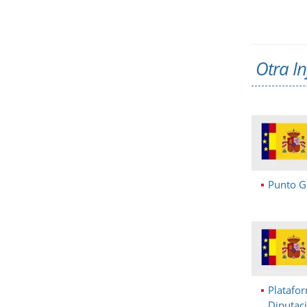
Otra In
Punto Ge
Platafor
Diputac