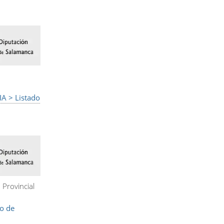
IA > Listado
 Provincial
co de