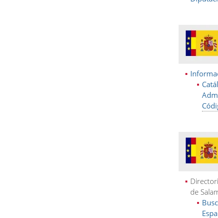
Informac
Catá
Admi
Códi
Director
de Sala
Busc
Espa