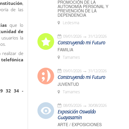
PROMOCIÓN DE LA
Institución
,
AUTONOMÍA PERSONAL Y
oría de las
PREVENCIÓN DE LA
DEPENDENCIA
Ledesma
ias
que lo
tunidad de
09/01/2026
31/12/2026
 usuarios la
Construyendo mi Futuro
nos.
FAMILIA
realizar de
Tamames
a
telefónica
09/01/2026
31/12/2026
Construyendo mi Futuro
JUVENTUD
29 32 34
-
Tamames
08/05/2026
30/08/2026
Exposición Oswaldo
Guayasamín
ARTE / EXPOSICIONES