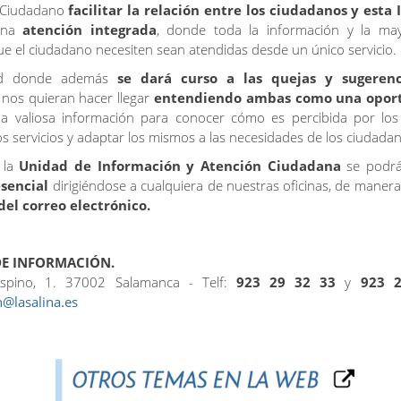
l Ciudadano
facilitar la relación entre los ciudadanos y esta 
una
atención integrada
, donde toda la información y la may
ue el ciudadano necesiten sean atendidas desde un único servicio.
ad donde además
se dará curso a las quejas y sugerenc
nos quieran hacer llegar
entendiendo ambas como una opor
na valiosa información para conocer cómo es percibida por los
os servicios y adaptar los mismos a las necesidades de los ciudada
 la
Unidad de Información y Atención Ciudadana
se podrá 
esencial
dirigiéndose a cualquiera de nuestras oficinas, de maner
del correo electrónico.
DE INFORMACIÓN.
Espino, 1. 37002 Salamanca - Telf:
923 29 32 33
y
923 
@lasalina.es