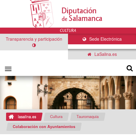
Transparencia y participación
Sede Electrónica
LaSalina.es
Toggle
navigation
lasalina.es
Cultura
Tauromaquia
Colaboración con Ayuntamientos