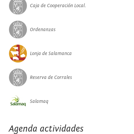
Para más información:
IV Plan de Empleo Juvenil
Diputación de Málaga como El Polo Digital de Málaga, el
Caja de Cooperación Local.
Universitario
Museo del VideoJuego y la Térmica de Málaga.
Ordenanzas
Lonja de Salamanca
Reserva de Corrales
Salamaq
Agenda actividades