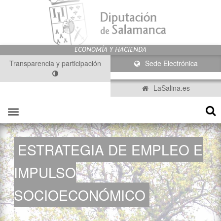
Transparencia y participación
Sede Electrónica
LaSalina.es
Toggle
navigation
ESTRATEGIA DE EMPLEO E
IMPULSO
SOCIOECONÓMICO