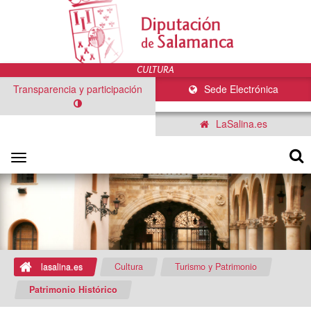
Transparencia y participación
Sede Electrónica
LaSalina.es
Toggle
navigation
lasalina.es
Cultura
Turismo y Patrimonio
Patrimonio Histórico