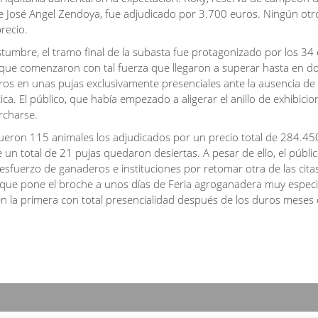
 José Angel Zendoya, fue adjudicado por 3.700 euros. Ningún otr
recio.
umbre, el tramo final de la subasta fue protagonizado por los 34
que comenzaron con tal fuerza que llegaron a superar hasta en d
ros en unas pujas exclusivamente presenciales ante la ausencia de
tica. El público, que había empezado a aligerar el anillo de exhibicio
archarse.
ueron 115 animales los adjudicados por un precio total de 284.45
 un total de 21 pujas quedaron desiertas. A pesar de ello, el públic
 esfuerzo de ganaderos e instituciones por retomar otra de las cit
que pone el broche a unos días de Feria agroganadera muy especia
en la primera con total presencialidad después de los duros meses