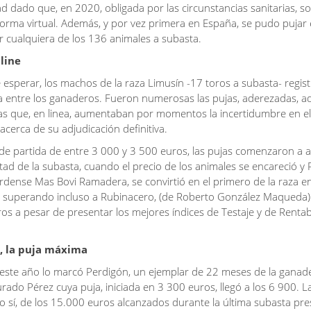
ad dado que, en 2020, obligada por las circunstancias sanitarias, s
forma virtual. Además, y por vez primera en España, se pudo pujar 
or cualquiera de los 136 animales a subasta.
line
esperar, los machos de la raza Limusín -17 toros a subasta- regist
 entre los ganaderos. Fueron numerosas las pujas, aderezadas, a
as que, en linea, aumentaban por momentos la incertidumbre en el 
acerca de su adjudicación definitiva.
de partida de entre 3 000 y 3 500 euros, las pujas comenzaron a 
itad de la subasta, cuando el precio de los animales se encareció y 
erdense Mas Bovi Ramadera, se convirtió en el primero de la raza en
, superando incluso a Rubinacero, (de Roberto González Maqueda)
os a pesar de presentar los mejores índices de Testaje y de Rentab
s, la puja máxima
 este año lo marcó Perdigón, un ejemplar de 22 meses de la ganad
ado Pérez cuya puja, iniciada en 3 300 euros, llegó a los 6 900. La
so sí, de los 15.000 euros alcanzados durante la última subasta pres