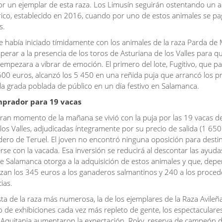
r un ejemplar de esta raza. Los Limusín seguirán ostentando un 
rico, establecido en 2016, cuando por uno de estos animales se p
s.
e había iniciado tímidamente con los animales de la raza Parda de
erar a la presencia de los toros de Asturiana de los Valles para que
 empezara a vibrar de emoción. El primero del lote, Fugitivo, que pa
600 euros, alcanzó los 5 450 en una reñida puja que arrancó los p
la grada poblada de público en un día festivo en Salamanca.
mprador para 19 vacas
ran momento de la mañana se vivió con la puja por las 19 vacas de
los Valles, adjudicadas íntegramente por su precio de salida (1 650
ro de Teruel. El joven no encontró ninguna oposición para desti
rse con la vacada. Esa inversión se reducirá al descontar las ayuda
e Salamanca otorga a la adquisición de estos animales y que, dep
anzan los 345 euros a los ganaderos salmantinos y 240 a los proce
ias.
sta de la raza más numerosa, la de los ejemplares de la Raza Avileñ
lo de exhibiciones cada vez más repleto de gente, los espectaculares
 Aquitania aumentaron la expectación. Roky, reserva de campeón de