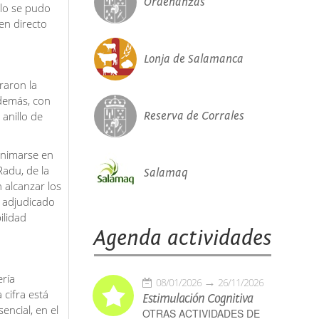
Ordenanzas
olo se pudo
en directo
Lonja de Salamanca
raron la
demás, con
anillo de
Reserva de Corrales
animarse en
Radu, de la
Salamaq
 alcanzar los
 adjudicado
ilidad
Agenda actividades
ería
08/01/2026
26/11/2026
 cifra está
Estimulación Cognitiva
encial, en el
OTRAS ACTIVIDADES DE