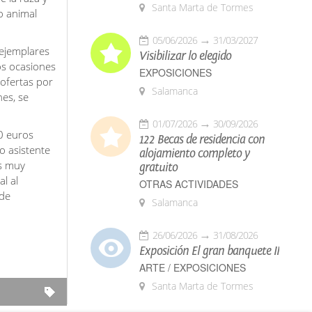
Santa Marta de Tormes
o animal
05/06/2026
31/03/2027
 ejemplares
Visibilizar lo elegido
os ocasiones
EXPOSICIONES
 ofertas por
Salamanca
nes, se
01/07/2026
30/09/2026
0 euros
122 Becas de residencia con
o asistente
alojamiento completo y
as muy
gratuito
l al
OTRAS ACTIVIDADES
 de
Salamanca
26/06/2026
31/08/2026
Exposición El gran banquete II
ARTE / EXPOSICIONES
Santa Marta de Tormes