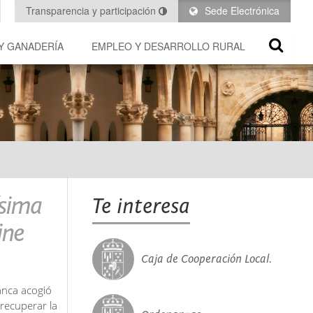
Transparencia y participación
Sede Electrónica
Y GANADERÍA
EMPLEO Y DESARROLLO RURAL
ísima
Te interesa
ine
Caja de Cooperación Local.
manca acogió
recuperar la