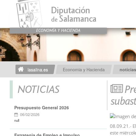
lasalina.es
Economia y Hacienda
noticia
NOTICIAS
Pre
subast
Presupuesto General 2026
06/02/2026
null
08.09.21.- El
este miércol
Estrategia de Empleo e Impulso