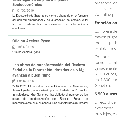
presencialid
Socioeconómico
celebrar de 
01/02/2019
vía online p
La Diputación de Salamanca viene trabajando en el fomento
del espíritu empresarial y de la creación de empleo. A tal
Emoción on
fin, se realizan las convocatorias de subvenciones
oportunas.
Como era de 
mayor pugna
Oficina Acelera Pyme
todas aquell
18/07/2025
exhibiciones 
Oficina Acelera Pyme
Con precios 
torno a la m
Las obras de transformación del Recinto
ganadería il
Ferial de la Diputación, dotadas de 5 M¿,
5 000 euros
avanzan a buen ritmo
en 4 800 eur
28/04/2026
Genética.
27.04.2026.-El presidente de la Diputación de Salamanca,
Javier Iglesias, acompañado por la diputada de Proyectos
6 900 euro
Estratégicos, Pilar Sánchez, ha visitado el avance de las
obras de modernización del Recinto Ferial, un
El récord de
macroproyecto que supondrá una transformación integral
de este espacio clave para el sector agroganadero de la
extremeña Jur
provincia.
muy lejos, e