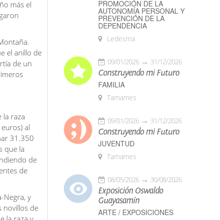
PROMOCIÓN DE LA
año más el
AUTONOMÍA PERSONAL Y
agaron
PREVENCIÓN DE LA
DEPENDENCIA
Ledesma
 Montaña.
 el anillo de
09/01/2026
31/12/2026
rtía de un
Construyendo mi Futuro
rimeros
FAMILIA
Tamames
 la raza
09/01/2026
31/12/2026
 euros) al
Construyendo mi Futuro
nar 31.350
JUVENTUD
s que la
Tamames
endiendo de
dentes de
08/05/2026
30/08/2026
Exposición Oswaldo
a-Negra, y
Guayasamín
 novillos de
ARTE / EXPOSICIONES
 la raza y