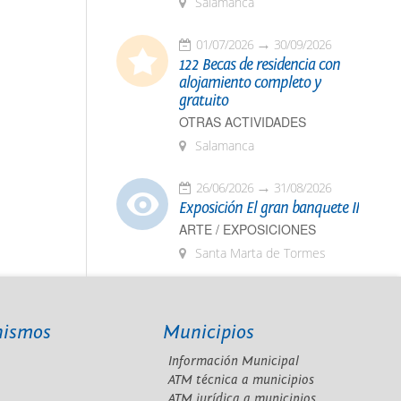
Salamanca
01/07/2026
30/09/2026
122 Becas de residencia con
alojamiento completo y
gratuito
OTRAS ACTIVIDADES
Salamanca
26/06/2026
31/08/2026
Exposición El gran banquete II
ARTE / EXPOSICIONES
Santa Marta de Tormes
nismos
Municipios
Información Municipal
A
ATM técnica a municipios
ATM jurídica a municipios