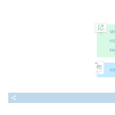
SE
VI
EN
SO