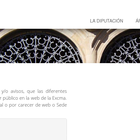
LA DIPUTACIÓN
Á
y/o avisos, que las diferentes
r público en la web de la Excma.
gal o por carecer de web o Sede