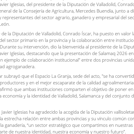
vier Iglesias, del presidente de la Diputación de Valladolid, Conrado
eneral de la Consejería de Agricultura, Mercedes Buendía, junto a 
 y representantes del sector agrario, ganadero y empresarial del se
 León.
 de la Diputación de Valladolid, Conrado Íscar, ha puesto en valor l
el sector primario en la provincia y la colaboración entre instituci
 Durante su intervención, dio la bienvenida al presidente de la Dipu
avier Iglesias, destacando que la presentación de Salamaq 2026 en 
un ejemplo de colaboración institucional" entre dos provincias uni
dad agroganadera.
r subrayó que el Espacio La Granja, sede del acto, "se ha convertid
productores y en el mejor escaparate de la calidad agroalimentaria
y afirmó que ambas instituciones comparten el objetivo de poner en 
a economía y la identidad de Valladolid, Salamanca y del conjunto de
 Javier Iglesias ha agradecido la acogida de la Diputación vallisoleta
a estrecha relación entre ambas provincias y su vínculo común con
y la ganadería, “un sector estratégico que compartimos en nuestras 
rte de nuestra identidad, nuestra economía y nuestro futuro”.