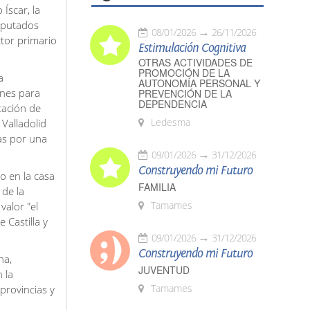
 Íscar, la
diputados
08/01/2026
26/11/2026
ctor primario
Estimulación Cognitiva
OTRAS ACTIVIDADES DE
PROMOCIÓN DE LA
a
AUTONOMÍA PERSONAL Y
ones para
PREVENCIÓN DE LA
DEPENDENCIA
tación de
Ledesma
Valladolid
das por una
09/01/2026
31/12/2026
Construyendo mi Futuro
o en la casa
FAMILIA
 de la
Tamames
valor "el
 Castilla y
09/01/2026
31/12/2026
Construyendo mi Futuro
na,
JUVENTUD
 la
Tamames
provincias y