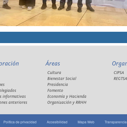
oración
Áreas
Orga
Cultura
CIPSA
Bienestar Social
REGTS
nes
Presidencia
olegiados
Fomento
s informativas
Economía y Hacienda
ones anteriores
Organización y RRHH
Política de privacidad
Accesibilidad
Mapa Web
Transparencia