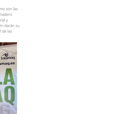
omo son las
anadero
ial y
ién darán su
 de las