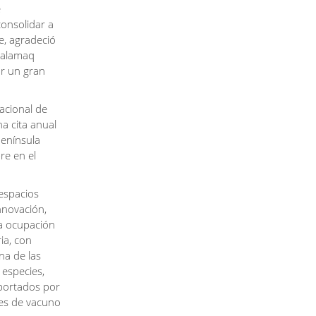
e
consolidar a
e, agradeció
 Salamaq
ar un gran
acional de
a cita anual
Península
re en el
espacios
nnovación,
na ocupación
ia, con
na de las
 especies,
aportados por
les de vacuno