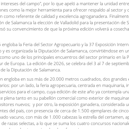
 intereses del campo", por lo que apeló a mantener la unidad entr
ones como la mejor herramienta para ofrecer respaldo al sector y 
eón como referente de calidad y excelencia agroganadera. Finalment
ión de Salamanca la elección de Valladolid para la presentación de
só su convencimiento de que la próxima edición volverá a cosech
ngloba la Feria del Sector Agropecuario y la 37 Exposición Intern
y es organizada la Diputación de Salamanca, convirtiéndose en un
como uno de los principales encuentros del sector primario en la 
sur de Europa. La edición de 2026, se celebra del 3 al 7 de septiemb
al de la Diputación de Salamanca.
en engloba en sus más de 20.000 metros cuadrados, dos grandes 
ios: por un lado, la feria agropecuaria, centrada en maquinaria, i
 servicios para el campo, cuya edición de este año ya contempla u
e plena tanto en su pabellón comercial como exterior de maquinar
sitores nuevos; y por otro, la exposición ganadera, considerada u
tes del país, con presencia de cerca de 1.500 ejemplares de cinco
nado vacuno, con más de 1.000 cabezas la estrella del certamen, 
 de razas selectas, a lo que se suma los cuatro concursos naciona