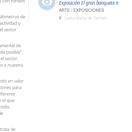
0% con fondos
Exposición El gran banquete II
ARTE / EXPOSICIONES
kilómetros de
Santa Marta de Tormes
actividad y
el sector
damental de
da posible”.
el sector:
o a nuestra
esto en valor
uciones para
eferente
n el que
ntido,
de
 trata de