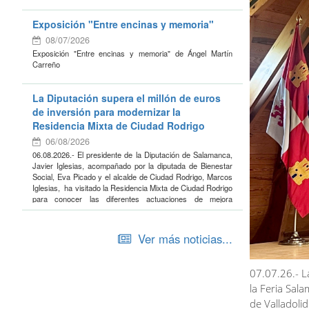
Exposición "Entre encinas y memoria"
08/07/2026
Exposición "Entre encinas y memoria" de Ángel Martín
Carreño
La Diputación supera el millón de euros
de inversión para modernizar la
Residencia Mixta de Ciudad Rodrigo
06/08/2026
06.08.2026.- El presidente de la Diputación de Salamanca,
Javier Iglesias, acompañado por la diputada de Bienestar
Social, Eva Picado y el alcalde de Ciudad Rodrigo, Marcos
Iglesias, ha visitado la Residencia Mixta de Ciudad Rodrigo
para conocer las diferentes actuaciones de mejora
realizadas en el centro durante los últimos años, unas
inversiones que superan ya el
millón de euros
y que han
permitido modernizar las instalaciones, mejorar su
Ver más noticias...
accesibilidad, aumentar la eficiencia energética y reforzar la
calidad asistencial que reciben los residentes.
07.07.26.- L
Durante la visita, Iglesias ha subrayado que "el compromiso
de la Diputación con nuestros mayores no se mide solo en
la Feria Sal
palabras, sino en hechos y en inversiones que mejoran su
de Valladoli
calidad de vida". En este sentido, ha destacado que la