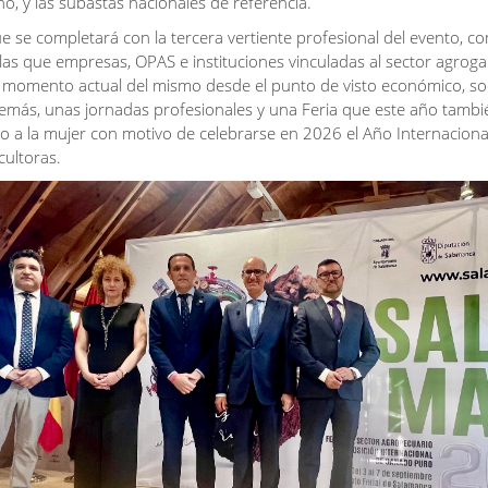
no, y las subastas nacionales de referencia.
e se completará con la tercera vertiente profesional del evento, c
las que empresas, OPAS e instituciones vinculadas al sector agrog
l momento actual del mismo desde el punto de visto económico, soc
demás, unas jornadas profesionales y una Feria que este año tamb
 a la mujer con motivo de celebrarse en 2026 el Año Internacional
cultoras.