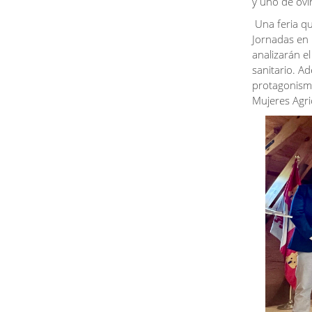
y uno de ovi
Una feria qu
Jornadas en 
analizarán e
sanitario. A
protagonismo
Mujeres Agri