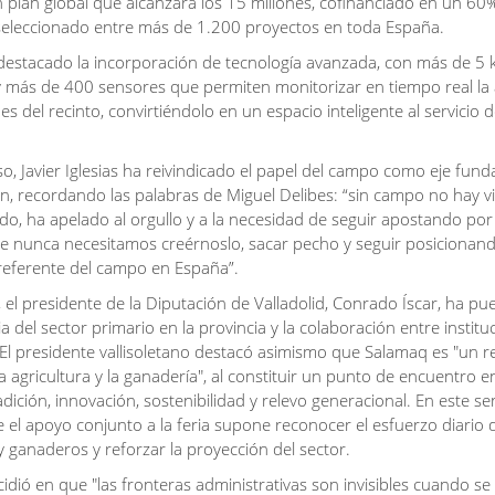
 plan global que alcanzará los 15 millones, cofinanciado en un 6
seleccionado entre más de 1.200 proyectos en toda España.
estacado la incorporación de tecnología avanzada, con más de 5 
 y más de 400 sensores que permiten monitorizar en tiempo real la 
es del recinto, convirtiéndolo en un espacio inteligente al servicio d
so, Javier Iglesias ha reivindicado el papel del campo como eje fun
eón, recordando las palabras de Miguel Delibes: “sin campo no hay vi
ido, ha apelado al orgullo y a la necesidad de seguir apostando por 
 nunca necesitamos creérnoslo, sacar pecho y seguir posicionand
referente del campo en España”.
 el presidente de la Diputación de Valladolid, Conrado Íscar, ha pu
a del sector primario en la provincia y la colaboración entre instit
. El presidente vallisoletano destacó asimismo que Salamaq es "un r
a agricultura y la ganadería", al constituir un punto de encuentro e
dición, innovación, sostenibilidad y relevo generacional. En este se
 el apoyo conjunto a la feria supone reconocer el esfuerzo diario 
y ganaderos y reforzar la proyección del sector.
idió en que "las fronteras administrativas son invisibles cuando se