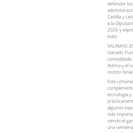
defender los
administraci
Castilla y L
a la Diputac
2026 y expre
éxito.
SALAMAQ 26 e
Ganado Puro 
consolidada 
Ibérica y el 
recinto feri
Este certam
complementar
tecnología y
prácticament
algunos expo
más importan
siendo el ga
una veintena