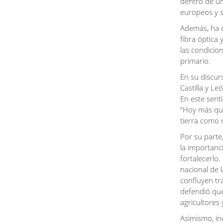
dentro de un
mejorar la atención de los residentes.
europeos y 
Javier Iglesias ha concluido destacando que "cada
inversión realizada en esta residencia responde a un
Además, ha d
objetivo muy claro: seguir ofreciendo a nuestros mayores
fibra óptica
un entorno cada vez más confortable, accesible, seguro y
preparado para afrontar tanto el día a día como situaciones
las condicion
extraordinarias. Porque cuidar de quienes más han
primario.
contribuido a construir nuestra provincia es una de las
principales responsabilidades de la Diputación de
En su discur
Salamanca".
Castilla y L
En este sent
“Hoy más que
tierra como 
Por su parte,
la importanci
fortalecerlo
nacional de l
confluyen tra
defendió que
agricultores 
Asimismo, inc