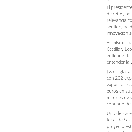
la instalación de nuevas carpinterías de acero con rotura
El president
de puente térmico y un sistema de doble acristalamiento de
de retos, pe
altas prestaciones, mejorando el aislamiento térmico y la
eficiencia energética del edificio, al tiempo que se ha
relevancia c
respetado el valor patrimonial del inmueble.
sentido, ha d
Más de un millón de euros para transformar la
innovación s
residencia
Asimismo, ha
La renovación del claustro constituye la última actuación de
un amplio programa de inversiones desarrollado por la
Castilla y L
Diputación en la Residencia Mixta de Ciudad Rodrigo.
entiende de 
Entre las principales actuaciones realizadas destaca la
entender la v
reforma integral del centro, con una inversión superior a
654.000 euros, que ha permitido modernizar las áreas de
Javier Iglesi
terapia ocupacional y rehabilitación, renovar habitaciones y
con 202 expo
zonas comunes, incorporar duchas accesibles en las
habitaciones e implantar una red centralizada de oxígeno
expositores 
medicinal.
euros en sub
A estas mejoras se suman las obras de climatización de
millones de v
distintas dependencias, las actuaciones para eliminar
continuo de e
barreras arquitectónicas mediante puertas automáticas y
nuevos pasamanos, la renovación de la instalación
Uno de los ej
eléctrica para adaptar el centro a nuevas necesidades y
ferial de Sa
garantizar su respuesta ante emergencias, así como la
incorporación de nuevo equipamiento de rehabilitación y
proyecto est
ayudas técnicas destinado a favorecer la autonomía y