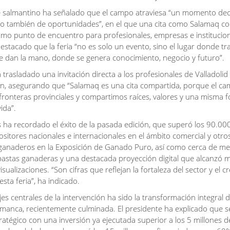
e salmantino ha señalado que el campo atraviesa “un momento decis
ro también de oportunidades”, en el que una cita como Salamaq co
omo punto de encuentro para profesionales, empresas e institucion
estacado que la feria “no es solo un evento, sino el lugar donde tr
e dan la mano, donde se genera conocimiento, negocio y futuro”.
 trasladado una invitación directa a los profesionales de Valladolid
eón, asegurando que “Salamaq es una cita compartida, porque el c
fronteras provinciales y compartimos raíces, valores y una misma 
ida”.
as ha recordado el éxito de la pasada edición, que superó los 90.000
sitores nacionales e internacionales en el ámbito comercial y otro
ganaderos en la Exposición de Ganado Puro, así como cerca de me
astas ganaderas y una destacada proyección digital que alcanzó m
isualizaciones. “Son cifras que reflejan la fortaleza del sector y el c
sta feria”, ha indicado.
es centrales de la intervención ha sido la transformación integral d
lamanca, recientemente culminada. El presidente ha explicado que s
ratégico con una inversión ya ejecutada superior a los 5 millones d