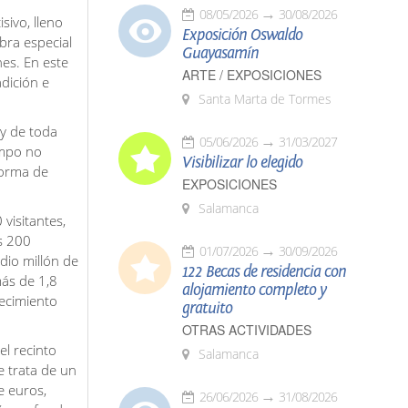
08/05/2026
30/08/2026
ivo, lleno
Exposición Oswaldo
bra especial
Guayasamín
es. En este
ARTE / EXPOSICIONES
adición e
Santa Marta de Tormes
 y de toda
05/06/2026
31/03/2027
ampo no
Visibilizar lo elegido
forma de
EXPOSICIONES
Salamanca
 visitantes,
s 200
01/07/2026
30/09/2026
dio millón de
122 Becas de residencia con
ás de 1,8
alojamiento completo y
recimiento
gratuito
OTRAS ACTIVIDADES
el recinto
Salamanca
e trata de un
e euros,
26/06/2026
31/08/2026