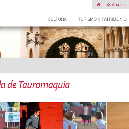
LaSalina.es
CULTURA
TURISMO Y PATRIMONIO
la de Tauromaquia