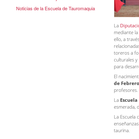
Noticias de la Escuela de Tauromaquia
La
Diputaci
mediante l
ello, a travé
relacionada
toreros a f
culturales 
para desarro
El nacimien
de Febrero
profesores.
La
Escuela
esmerada, de
La Escuela c
enseñanzas
taurina.