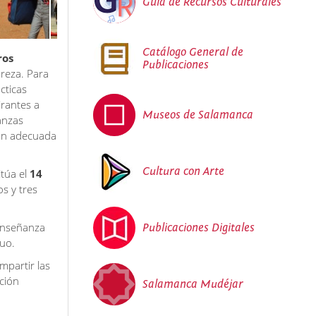
Guía de Recursos Culturales
Catálogo General de
ros
Publicaciones
reza. Para
cticas
irantes a
Museos de Salamanca
anzas
ión adecuada
Cultura con Arte
itúa el
14
s y tres
enseñanza
Publicaciones Digitales
duo.
mpartir las
ción
Salamanca Mudéjar