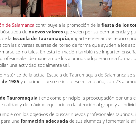
ón de Salamanca
contribuye a la promoción de la
fiesta de los to
a búsqueda de
nuevos valores
que velen por su permanencia y pu
s de la
Escuela de Tauromaquia
, imparte enseñanzas teórico-prá
s con las diversas suertes del toreo de forma que ayuden a los asp
ormarse como tales. En esta formación también se imparten enseñ
y profesionales de manera que los alumnos adquieran una formac
llar una actividad socialmente útil.
to histórico de la actual Escuela de Tauromaquia de Salamanca se s
 de 1985
y el primer curso se inició ese mismo año, con 23 alumno
 de Tauromaquia
tiene como principio la preocupación por una 
 calidad y de máximo equilibrio en la atención al grupo y al indivi
umple con los objetivos de buscar nuevos profesionales taurinos, i
 para una
formación adecuada
de sus alumnos y fomentar la afi