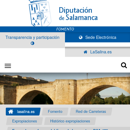
Transparencia y participación
Sede Electrónica
LaSalina.es
Toggle
navigation
lasalina.es
Fomento
Red de Carreteras
Expropiaciones
Histórico expropiaciones