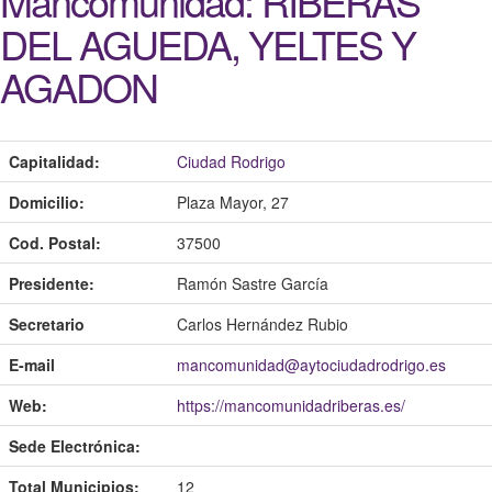
Mancomunidad: RIBERAS
DEL AGUEDA, YELTES Y
AGADON
Capitalidad:
Ciudad Rodrigo
Domicilio:
Plaza Mayor, 27
Cod. Postal:
37500
Presidente:
Ramón Sastre García
Secretario
Carlos Hernández Rubio
E-mail
mancomunidad@aytociudadrodrigo.es
Web:
https://mancomunidadriberas.es/
Sede Electrónica:
Total Municipios:
12