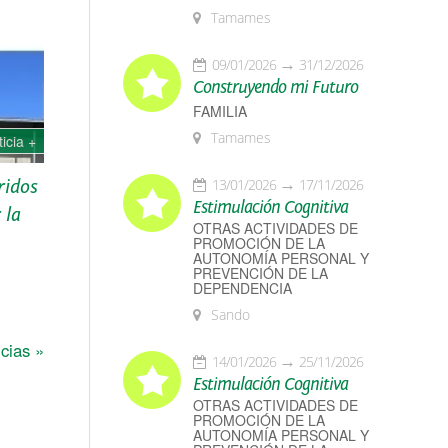
 de
Tamames
09/01/2026
31/12/2026
Construyendo mi Futuro
FAMILIA
Tamames
ticia +
ridos
13/01/2026
17/11/2026
Estimulación Cognitiva
 la
OTRAS ACTIVIDADES DE
PROMOCIÓN DE LA
AUTONOMÍA PERSONAL Y
PREVENCIÓN DE LA
DEPENDENCIA
ndos
Sando
suarias
cias »
14/01/2026
25/11/2026
Estimulación Cognitiva
OTRAS ACTIVIDADES DE
PROMOCIÓN DE LA
AUTONOMÍA PERSONAL Y