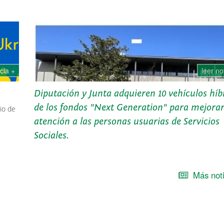
igualdad entre mujeres y hombres y prevención de violencia
género.
icia +
leer no
Diputación y Junta adquieren 10 vehículos híb
de los fondos "Next Generation" para mejorar
io de
atención a las personas usuarias de Servicios
Sociales.
Diputación y Junta adquieren 10 vehículos híbridos de los fo
"Next Generation" para mejorar la atención a las personas u
de servicios sociales
Más noti