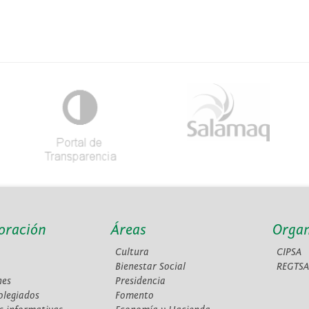
oración
Áreas
Orga
Cultura
CIPSA
Bienestar Social
REGTS
nes
Presidencia
olegiados
Fomento