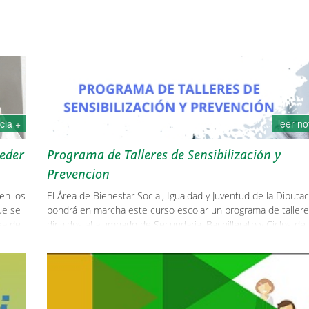
icia +
leer no
eder
Programa de Talleres de Sensibilización y
Prevencion
en los
El Área de Bienestar Social, Igualdad y Juventud de la Diputa
ue se
pondrá en marcha este curso escolar un programa de taller
rea de
dirigidos al alumnado de Secundaria, Bachillerato y Ciclos de 