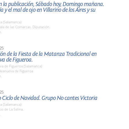
n la publicación, Sábado hoy, Domingo mañana.
a y el mal de ojo en Villarino de los Aires y su
a (Salamanca)
la de las Comarcas. Diputación.
h.
25
ón de la Fiesta de la Matanza Tradicional en
va de Figueroa.
va de Figueroa (Salamanca)
ldeanueva de Figueroa
h.
25
 Ciclo de Navidad. Grupo No cantes Victoria
a (Salamanca)
tio de La Salina.
.