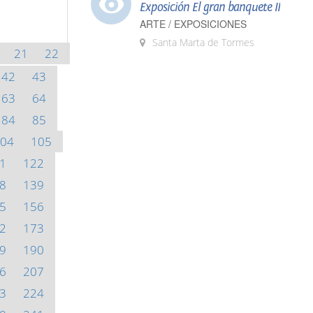
Exposición El gran banquete II
ARTE / EXPOSICIONES
Santa Marta de Tormes
21
22
42
43
63
64
84
85
04
105
1
122
8
139
5
156
2
173
9
190
6
207
3
224