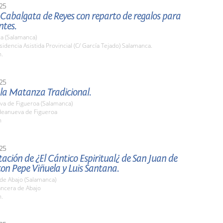
25
abalgata de Reyes con reparto de regalos para
ntes.
a (Salamanca)
sidencia Asistida Provincial (C/ García Tejado) Salamanca.
h.
25
 la Matanza Tradicional.
va de Figueroa (Salamanca)
ldeanueva de Figueroa
h
25
ación de ¿El Cántico Espiritual¿ de San Juan de
con Pepe Viñuela y Luis Santana.
de Abajo (Salamanca)
ancera de Abajo
h.