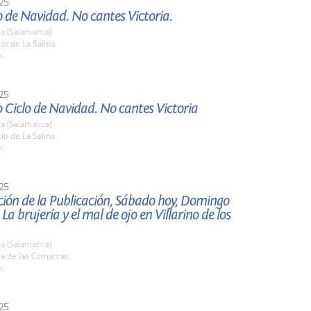
25
 de Navidad. No cantes Victoria.
a (Salamanca)
tio de La Salina.
h.
25
 Ciclo de Navidad. No cantes Victoria
a (Salamanca)
tio de La Salina.
h.
25
ión de la Publicación, Sábado hoy, Domingo
a brujería y el mal de ojo en Villarino de los
a (Salamanca)
la de las Comarcas.
h.
25