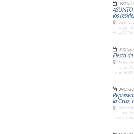
05/01/20
ASUNTO C
los reside
Salamanc
Lugar: Re
Hora: 17:15 
04/01/20
Fiesta de
Aldeanue
Lugar: A
Hora: 19:30 
04/01/20
Represent
la Cruz, 
Mancera 
Lugar: M
Hora: 19,30 