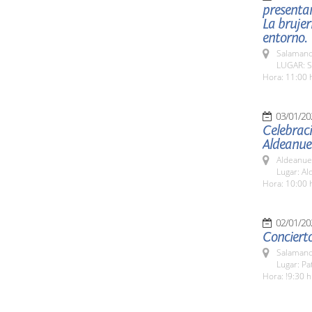
presenta
La brujerí
entorno.
Salamanc
LUGAR: Sa
Hora: 11:00 
03/01/20
Celebraci
Aldeanue
Aldeanue
Lugar: A
Hora: 10:00 
02/01/20
Concierto
Salamanc
Lugar: Pa
Hora: !9:30 h