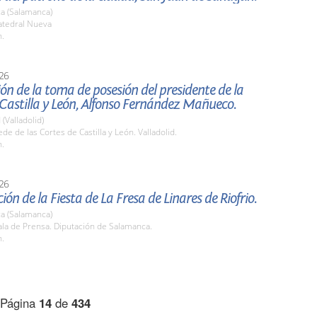
a (Salamanca)
tedral Nueva
h.
26
ón de la toma de posesión del presidente de la
Castilla y León, Alfonso Fernández Mañueco.
 (Valladolid)
e de las Cortes de Castilla y León. Valladolid.
h.
26
ión de la Fiesta de La Fresa de Linares de Riofrio.
a (Salamanca)
la de Prensa. Diputación de Salamanca.
h.
Página
14
de
434