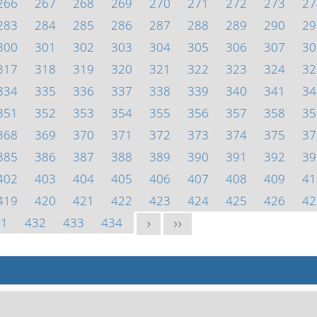
266
267
268
269
270
271
272
273
27
283
284
285
286
287
288
289
290
29
300
301
302
303
304
305
306
307
30
317
318
319
320
321
322
323
324
32
334
335
336
337
338
339
340
341
34
351
352
353
354
355
356
357
358
35
368
369
370
371
372
373
374
375
37
385
386
387
388
389
390
391
392
39
402
403
404
405
406
407
408
409
41
419
420
421
422
423
424
425
426
42
31
432
433
434
>
>>