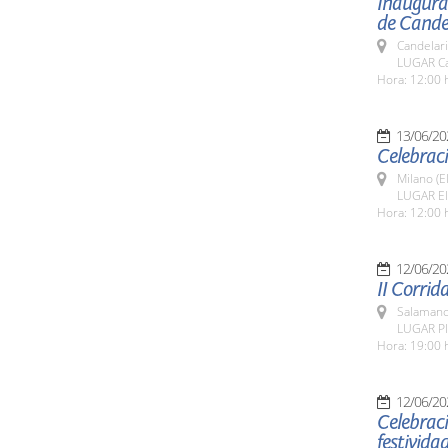
Inaugurac
de Candel
Candelar
LUGAR Ca
Hora: 12:00 
13/06/20
Celebraci
Milano (E
LUGAR El
Hora: 12:00 
12/06/20
II Corrid
Salamanc
LUGAR Pl
Hora: 19:00 
12/06/20
Celebraci
festivida