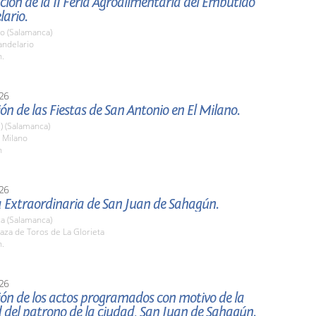
ión de la II Feria Agroalimentaria del Embutido
ario.
io (Salamanca)
ndelario
h.
26
ón de las Fiestas de San Antonio en El Milano.
l) (Salamanca)
 Milano
h
26
a Extraordinaria de San Juan de Sahagún.
a (Salamanca)
aza de Toros de La Glorieta
h.
26
ón de los actos programados con motivo de la
d del patrono de la ciudad, San Juan de Sahagún.