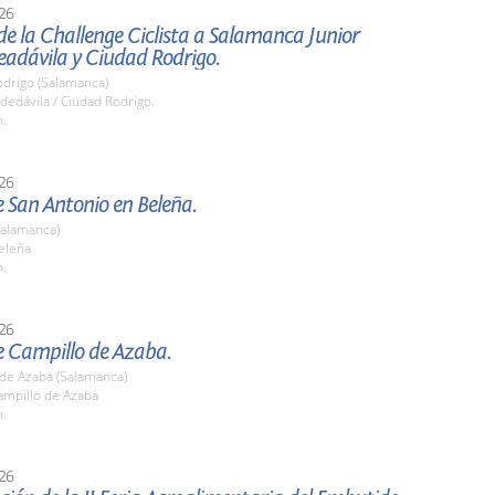
26
de la Challenge Ciclista a Salamanca Junior
eadávila y Ciudad Rodrigo.
odrigo (Salamanca)
edávila / Ciudad Rodrigo.
h.
26
e San Antonio en Beleña.
Salamanca)
eleña
h.
26
e Campillo de Azaba.
 de Azaba (Salamanca)
mpillo de Azaba
h.
26