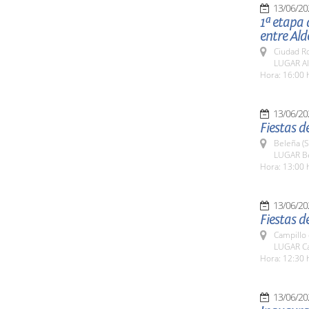
13/06/20
1ª etapa 
entre Ald
Ciudad R
LUGAR Ald
Hora: 16:00 
13/06/20
Fiestas d
Beleña (
LUGAR B
Hora: 13:00 
13/06/20
Fiestas d
Campillo
LUGAR Ca
Hora: 12:30 
13/06/20