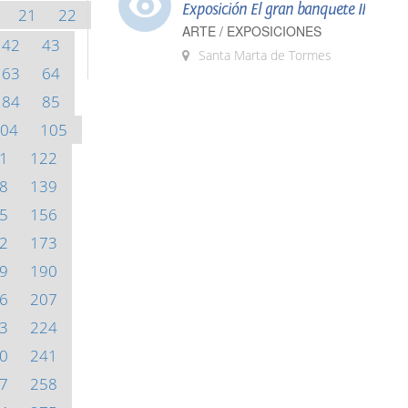
Exposición El gran banquete II
21
22
ARTE / EXPOSICIONES
42
43
Santa Marta de Tormes
63
64
84
85
04
105
1
122
8
139
5
156
2
173
9
190
6
207
3
224
0
241
7
258