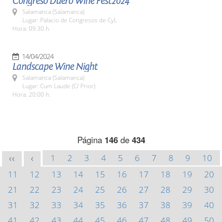
Congreso Duero Wine Fest2024
Salamanca (Salamanca)
Lugar: Palacio de Congresos de CyL
Hora: 09:30 h.
14/04/2024
Landscape Wine Night
Salamanca (Salamanca)
Lugar: Cum Laude (C/ Prior)
Hora: 20:00 h.
Página
146
de
434
1
2
3
4
5
6
7
8
9
10
<<
<
11
12
13
14
15
16
17
18
19
20
21
22
23
24
25
26
27
28
29
30
31
32
33
34
35
36
37
38
39
40
41
42
43
44
45
46
47
48
49
50